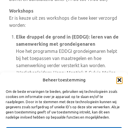
Workshops
Er is keuze uit zes workshops die twee keer verzorgd
worden:
Elke druppel de grond in (EDDGI): leren van de
samenwerking met grondeigenaren
Hoe het programma EDDGI grondeigenaren helpt
bij het toepassen van maatregelen en hoe
samenwerking verder versterkt kan worden.
Workshopleiders: Henry Mentink & Sylvie Meijer
Het belang van kleine successen in grote
Beheer toestemming
transities
Om de beste ervaringen te bieden, gebruiken wij technologieën zoals
Hoe komen we van praten naar actie? Wat kunnen
cookies om informatie over je apparaat op te slaan en/of te
we leren van andere gebiedsgerichte aanpakken?
raadplegen. Door in te stemmen met deze technologieën kunnen wij
gegevens zoals surfgedrag of unieke ID's op deze site verwerken. Als je
Workshopleiders: Roelof Westerhof & Gert-Jan
geen toestemming geeft of uw toestemming intrekt, kan dit een
van Vliet
nadelige invloed hebben op bepaalde functies en mogelijkheden.
Van wateroverlast naar waterveiligheid?