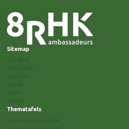
Sitemap
Over 8RHK
Thematafels
Innovaties
Agenda
Nieuws
Contact
Thematafels
Smart werken & Innovatie
Onderwijs & Arbeidsmarkt