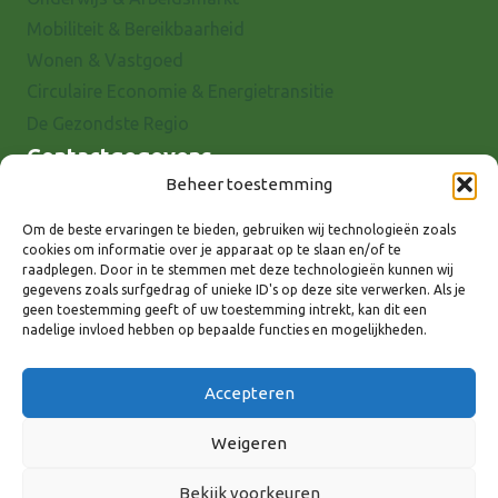
Mobiliteit & Bereikbaarheid
Wonen & Vastgoed
Circulaire Economie & Energietransitie
De Gezondste Regio
Contactgegevens
Beheer toestemming
Raadhuisstraat 25
7001 EX Doetinchem
Om de beste ervaringen te bieden, gebruiken wij technologieën zoals
cookies om informatie over je apparaat op te slaan en/of te
E-mail: info@8rhk.nl
raadplegen. Door in te stemmen met deze technologieën kunnen wij
Telefoonnummers
gegevens zoals surfgedrag of unieke ID's op deze site verwerken. Als je
geen toestemming geeft of uw toestemming intrekt, kan dit een
Privacyverklaring
nadelige invloed hebben op bepaalde functies en mogelijkheden.
Cookieverklaring
Disclaimer
Accepteren
Weigeren
Bekijk voorkeuren
Volg ons via: