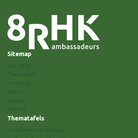
Sitemap
Over 8RHK
Thematafels
Innovaties
Agenda
Nieuws
Contact
Thematafels
Smart werken & Innovatie