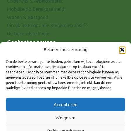
Onderwijs & Arbeidsmarkt
Mobiliteit & Bereikbaarheid
Wonen & Vastgoed
Circulaire Economie & Energietransitie
De Gezondste Regio
Contactgegevens
Beheer toestemming
Raadhuisstraat 25
7001 EX Doetinchem
Om de beste ervaringen te bieden, gebruiken wij technologieën zoals
cookies om informatie over je apparaat op te slaan en/of te
E-mail: info@8rhk.nl
raadplegen. Door in te stemmen met deze technologieën kunnen wij
Telefoonnummers
gegevens zoals surfgedrag of unieke ID's op deze site verwerken. Als je
geen toestemming geeft of uw toestemming intrekt, kan dit een
Privacyverklaring
nadelige invloed hebben op bepaalde functies en mogelijkheden.
Cookieverklaring
Disclaimer
Accepteren
Weigeren
Bekijk voorkeuren