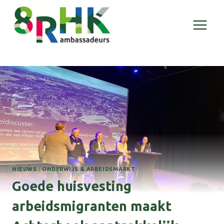
Doorgaan
naar
inhoud
NIEUWS
|
ONDERWIJS & ARBEIDSMARKT
Goede huisvesting
arbeidsmigranten maakt