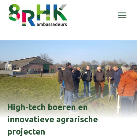
Doorgaan
naar
inhoud
High-tech boeren en
innovatieve agrarische
projecten