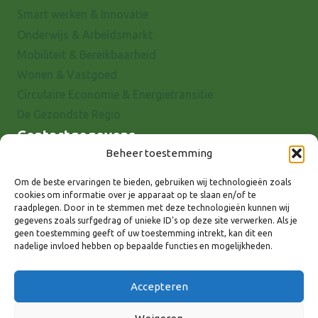
Smart werken & Innovatie
Onderwijs & Arbeidsmarkt
Mobiliteit & Bereikbaarheid
Wonen & Vastgoed
Circulaire Economie & Energietransitie
De Gezondste Regio
Contactgegevens
Beheer toestemming
Raadhuisstraat 25
7001 EX Doetinchem
Om de beste ervaringen te bieden, gebruiken wij technologieën zoals
cookies om informatie over je apparaat op te slaan en/of te
E-mail: info@8rhk.nl
raadplegen. Door in te stemmen met deze technologieën kunnen wij
Telefoonnummers
gegevens zoals surfgedrag of unieke ID's op deze site verwerken. Als je
geen toestemming geeft of uw toestemming intrekt, kan dit een
Privacyverklaring
nadelige invloed hebben op bepaalde functies en mogelijkheden.
Cookieverklaring
Disclaimer
Accepteren