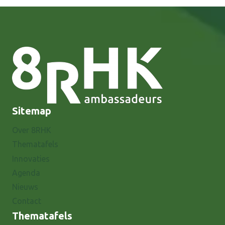
Sitemap
Over 8RHK
Thematafels
Innovaties
Agenda
Nieuws
Contact
Thematafels