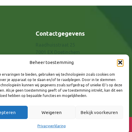
Contactgegevens
Raadhuisstraat 25
7001 EX Doetinchem
E-mail: info@8rhk.nl
Beheer toestemming
Telefoonnummers
 ervaringen te bieden, gebruiken wij technologieën zoals cookies om
Privacyverklaring
over je apparaat op te slaan en/of te raadplegen. Door in te stemmen
Cookieverklaring
chnologieën kunnen wij gegevens zoals surfgedrag of unieke ID's op deze
ken. Als je geen toestemming geeft of uw toestemming intrekt, kan dit een
Disclaimer
vloed hebben op bepaalde functies en mogelijkheden.
epteren
Weigeren
Bekijk voorkeuren
lg ons via:
Privacyverklaring