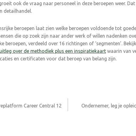
roeit ook de vraag naar personeel in deze beroepen weer. Dat is
n detailhandel.
nsrijke beroepen laat zien welke beroepen voldoende tot goed
mensen die op zoek zijn naar ander werk of willen nadenken ove
ke beroepen, verdeeld over 16 richtingen of ‘segmenten’. Beki
uitleg over de methodiek plus een inspiratiekaart
waarin van ve
aties en certificaten voor dat beroep van belang zijn.
eplatform Career Central 12
Ondernemer, leg je oplei