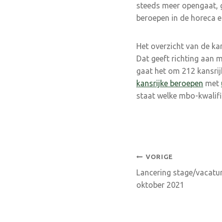
steeds meer opengaat, g
beroepen in de horeca e
Het overzicht van de ka
Dat geeft richting aan 
gaat het om 212 kansrij
kansrijke beroepen
met
staat welke mbo-kwalific
Bericht
VORIGE
Lancering stage/vacatur
navigatie
oktober 2021