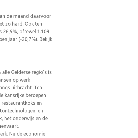
 van de maand daarvoor
et zo hard. Ook ten
is 26,9%, oftewel 1.109
pen jaar (-20,7%). Bekijk
 alle Gelderse regio’s is
kansen op werk
angs uitbracht. Ten
nde kansrijke beroepen
s, restaurantkoks en
tontechnologen, en
, het onderwijs en de
nenvaart.
werk. Nu de economie