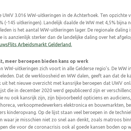
kte UWV 3.016 WW-uitkeringen in de Achterhoek. Ten opzichte
,6% (-145 uitkeringen). Landelijk daalde de WW met 4,5% bijna n
leden is het aantal WW-uitkeringen lager. De regionale daling 
 is aanzienlijk sterker dan de landelijke daling over het afgelo
uwsFlits Arbeidsmarkt Gelderland.
lt, meer beroepen bieden kans op werk
van WW-uitkeringen zich voort in alle Gelderse regio’s. De WW in
geleden. Dat de werkloosheid en WW dalen, geeft aan dat de 
k uit het nieuwe overzicht met kansrijke beroepen dat UWV onl
ijst die in december 2020 werd gepubliceerd zijn er verschille
 nu ook kansrijk zijn, zijn bijvoorbeeld opticiens en audicien
horeca, verkoopmedewerkers elektronica en bouwmarkten, be
 kinderopvang. Op de lijst staan veel beroepen in de techniek
 waar je misschien niet zo snel aan denkt, zoals matroos bin
pen die voor de coronacrisis ook al goede kansen boden op 