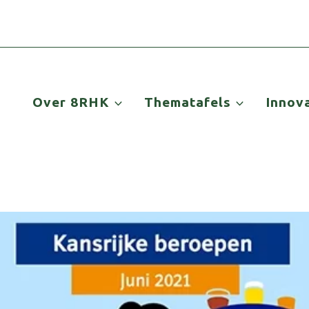
Over 8RHK
Thematafels
Innov