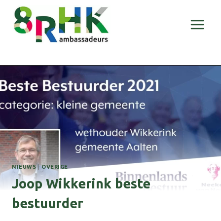
Doorgaan
naar
inhoud
NIEUWS
|
OVERIGE
Joop Wikkerink beste
bestuurder