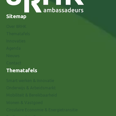
Sitemap
Over 8RHK
Thematafels
Innovaties
Agenda
Nieuws
Contact
Thematafels
Smart werken & Innovatie
Onderwijs & Arbeidsmarkt
Mobiliteit & Bereikbaarheid
Wonen & Vastgoed
Circulaire Economie & Energietransitie