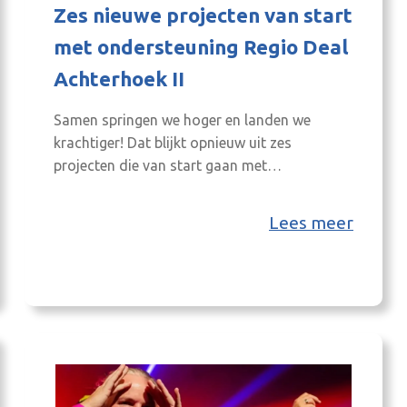
Zes nieuwe projecten van start
met ondersteuning Regio Deal
Achterhoek II
Samen springen we hoger en landen we
krachtiger! Dat blijkt opnieuw uit zes
projecten die van start gaan met
ondersteuning vanuit de Regio Deal
Achterhoek II. Zes projecten erbij om de regio
Lees meer
te ondersteunen De volgende zes projecten
zijn ondersteund met de Deal: