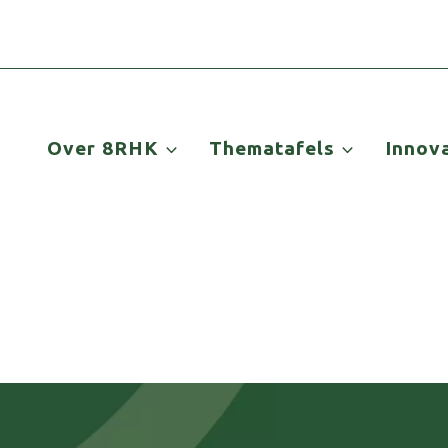
Over 8RHK
Thematafels
Innov