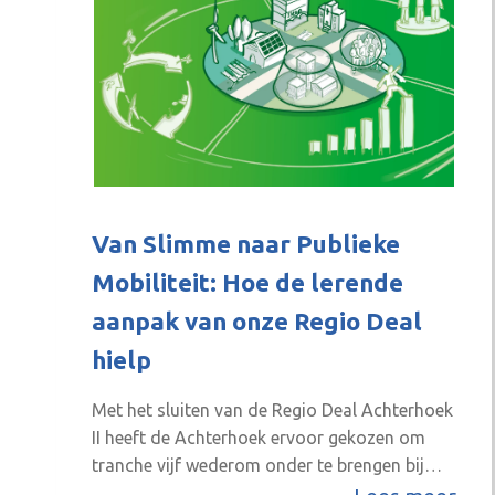
Van Slimme naar Publieke
Mobiliteit: Hoe de lerende
aanpak van onze Regio Deal
hielp
Met het sluiten van de Regio Deal Achterhoek
II heeft de Achterhoek ervoor gekozen om
tranche vijf wederom onder te brengen bij
Achterhoek Ambassadeurs. Maar, wat is er