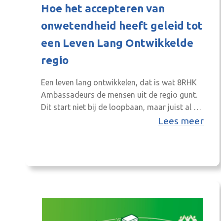
Hoe het accepteren van
onwetendheid heeft geleid tot
een Leven Lang Ontwikkelde
regio
Een leven lang ontwikkelen, dat is wat 8RHK
Ambassadeurs de mensen uit de regio gunt.
Dit start niet bij de loopbaan, maar juist al bij
de vierjarige inwoners die hun eerste stap in
Lees meer
de bassischool zetten. Maar, hoe zorg je
ervoor dat inwoners zich willen blijven
ontwikkelen? Daarvoor is het programma
Leven Lang Ontwikkelen (LLO)…