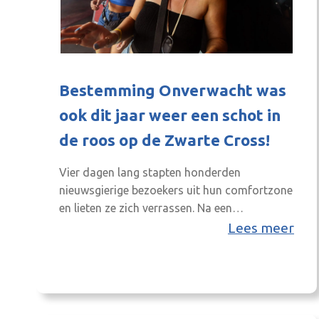
Bestemming Onverwacht was
ook dit jaar weer een schot in
de roos op de Zwarte Cross!
Vier dagen lang stapten honderden
nieuwsgierige bezoekers uit hun comfortzone
en lieten ze zich verrassen. Na een
dobbelsteenworp, een reeks Achterhoekse
Lees meer
vragen en ludieke challenges gingen de
uitverkorenen, met een blinddoek en
koptelefoon op, op avontuur naar een plek
waar je als reguliere Zwarte Cross-bezoeker
normaal gesproken niet komt. Van een kijkje