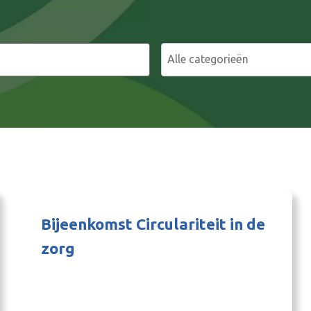
Bijeenkomst Circulariteit in de
zorg