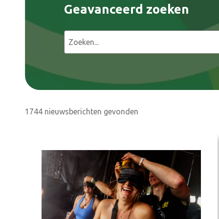
Geavanceerd zoeken
Z
o
e
k
e
n
1744 nieuwsberichten gevonden