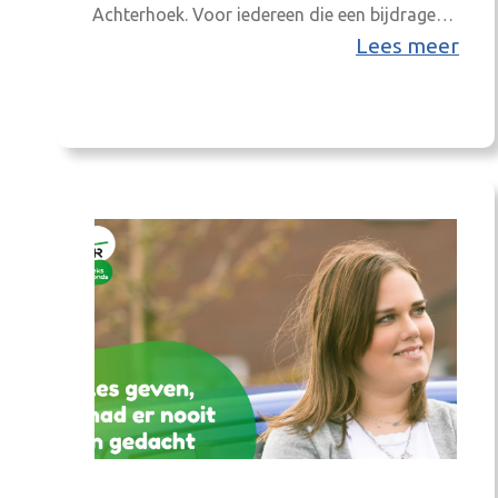
Achterhoek. Voor iedereen die een bijdrage
levert aan het realiseren van woningbouw in
Lees meer
onze regio; wees welkom. De bijeenkomst is
van 8:30 uur tot 13:00 uur in het CIVON te
Ulft. AI en data als versneller voor
woningbouw Hoe…