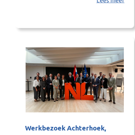
Lees meer
geleerd uit die eerste periode? En hoe zien we
dit geleerde terug binnen de nieuwe
projecten? Oud-procesbegeleider Slimme
Mobiliteit Jurgen Rutgers en
programmamanager Publieke Mobiliteit Harm
Wevers…
Werkbezoek Achterhoek,