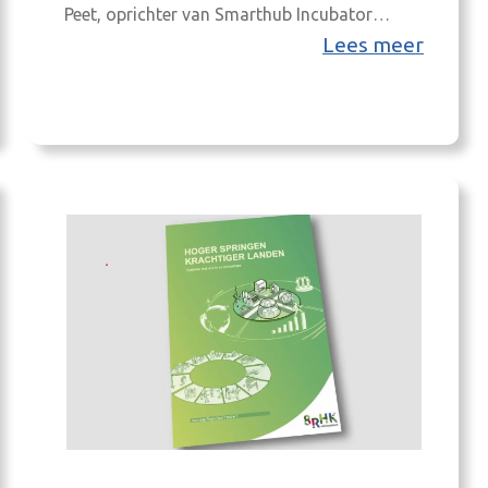
Peet, oprichter van Smarthub Incubator
Industry (SHII), en Harold Vulink, RCT-
Lees meer
makelaar (Regionaal Centrum voor
Technologie) én kernteamlid van Achterhoek
Verbindt. Samen bouwen aan innovatie in de
Achterhoek ‘Ik kan me niet herinneren dat we
aan de start van SHII, in 2018, al…