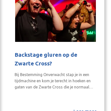
Backstage gluren op de
Zwarte Cross?
Bij Bestemming Onverwacht stap je in een
tijdmachine en kom je terecht in hoeken en
gaten van de Zwarte Cross die je normaal
nooit ziet. Midden op een podium? Achterop
een crossmotor? Bij de dagelijkse
pilatessessie van de campingburgemeesters?