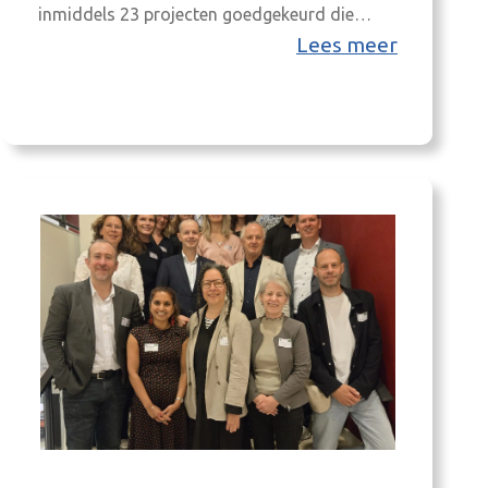
inmiddels 23 projecten goedgekeurd die
bijdragen aan een leefbare gemeenschap, een
Lees meer
toekomstbestendige arbeidsmarkt en een
duurzame economie. Samen met het al eerder
gestarte project TINT Achterhoek wordt tot
eind 2028 ruim €53 miljoen geïnvesteerd in
de brede welvaart van de…