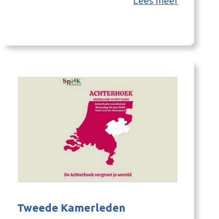
Lees meer
Demoregio ‘Nederland in het klein’’liet de
regio zien hoe landelijke vraagstukken
innovatief in de Achterhoek opgepakt kunnen
worden. Om vervolgens succesvol een
doorstart…
Tweede Kamerleden