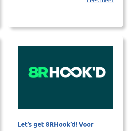
Lees meer
Op de bijrijdersstoel van de Manitou van een
wulpse TD’er? Wie weet. Wij weten het in…
Let’s get 8RHook’d! Voor