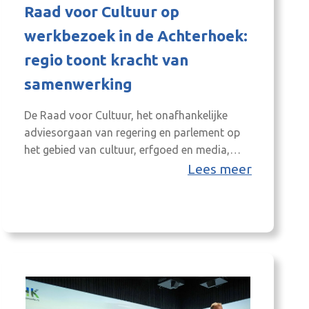
Raad voor Cultuur op
werkbezoek in de Achterhoek:
regio toont kracht van
samenwerking
De Raad voor Cultuur, het onafhankelijke
adviesorgaan van regering en parlement op
het gebied van cultuur, erfgoed en media,
bracht op 3 juli een werkbezoek aan de
Lees meer
Achterhoek. De raad adviseert onder andere
over beleidsvraagstukken en de toekenning
van meerjarige subsidies aan culturele
instellingen door het Ministerie van OCW.
Centraal stond de vraag hoe cultuur…