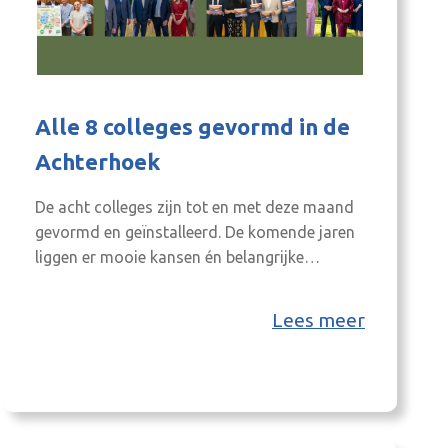
Alle 8 colleges gevormd in de
Achterhoek
De acht colleges zijn tot en met deze maand
gevormd en geïnstalleerd. De komende jaren
liggen er mooie kansen én belangrijke
uitdagingen op ons gezamenlijke pad. Wij
wensen iedereen veel succes, inspiratie en
Lees meer
plezier bij het vervullen van deze
verantwoordelijke rol. We kijken uit naar een
prettige en constructieve samenwerking in de
Achterhoek, waarin we…