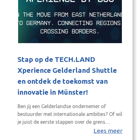
Stap op de TECH.LAND
Xperience Gelderland Shuttle
en ontdek de toekomst van
innovatie in Münster!
Ben jij een Gelderlandse ondernemer of
bestuurder met internationale ambities? Of wil
je juist de eerste stappen over de grens
zetten?Op 12 maart 2026 bieden de 8RHK, in
Lees meer
samenwerking met de Provincie Gelderland,