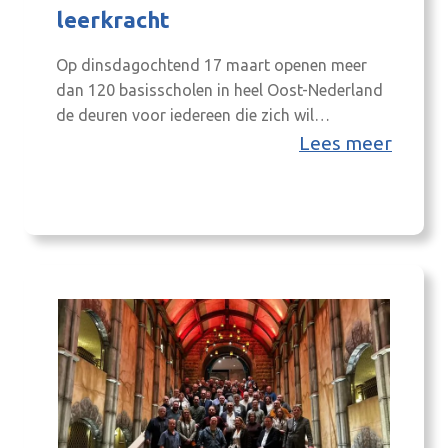
leerkracht
Op ​dinsdagochtend 17 maart openen meer
dan 120 basisscholen in heel Oost-Nederland
de deuren voor iedereen die zich wil
oriënteren op werken in het basisonderwijs.
Lees meer
Geïnteresseerden kunnen tussen 9.00 en 11.00
uur meerdere basisscholen bezoeken. Het is dé
kans om op een laagdrempelige manier sfeer
proeven en te verkennen of werken in het
onderwijs bij…