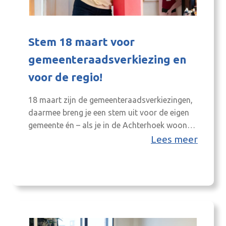
Stem 18 maart voor
gemeenteraadsverkiezing en
voor de regio!
18 maart zijn de gemeenteraadsverkiezingen,
daarmee breng je een stem uit voor de eigen
gemeente én – als je in de Achterhoek woont –
voor de toekomst van onze regio. Onze 3-O
Lees meer
organisatie (ondernemers, organisaties én
overheden) wordt onder andere
vertegenwoordigd door lokale bestuurders in
al onze organisatie lagen: de Achterhoek
Raad, ons Algemeen Bestuur,…