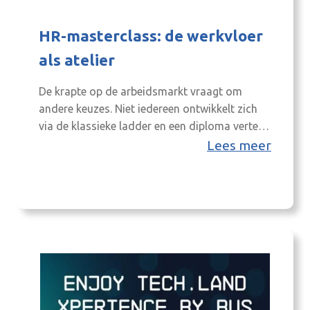
HR-masterclass: de werkvloer
als atelier
De krapte op de arbeidsmarkt vraagt om
andere keuzes. Niet iedereen ontwikkelt zich
via de klassieke ladder en een diploma vertelt
niet het hele verhaal. Wat betekent dat voor de
Lees meer
rol van HR? Tijdens de masterclass De
werkvloer als atelier op woensdag 11 maart
krijgen HR-professionals concrete handvatten
om talent beter te herkennen, benutten en…