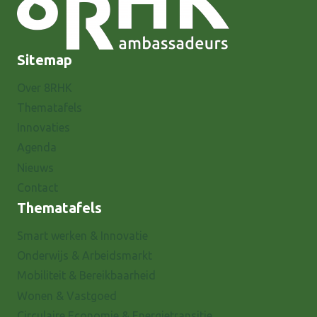
Sitemap
Over 8RHK
Thematafels
Innovaties
Agenda
Nieuws
Contact
Thematafels
Smart werken & Innovatie
Onderwijs & Arbeidsmarkt
Mobiliteit & Bereikbaarheid
Wonen & Vastgoed
Circulaire Economie & Energietransitie