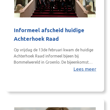
Informeel afscheid huidige
Achterhoek Raad
Op vrijdag de 13de februari kwam de huidige
Achterhoek Raad informeel bijeen bij
Bommelwereld in Groenlo. De bijeenkomst
stond in het teken van ontmoeting en
Lees meer
afscheid, in aanloop naar de
gemeenteraadsverkiezingen die plaatsvinden
op 18 maart a.s. De Achterhoek Raad bestaat
uit raadsleden uit de acht Achterhoekse
gemeenten. Na de verkiezingen wordt de raad
opnieuw…