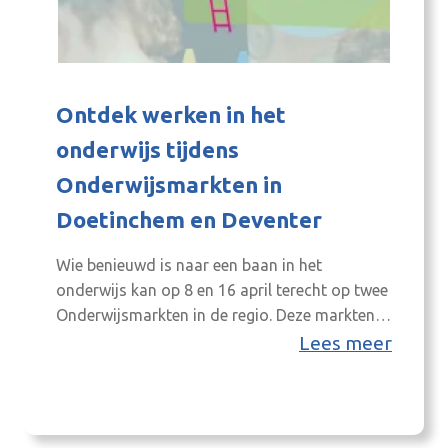
Ontdek werken in het
onderwijs tijdens
Onderwijsmarkten in
Doetinchem en Deventer
Wie benieuwd is naar een baan in het
onderwijs kan op 8 en 16 april terecht op twee
Onderwijsmarkten in de regio. Deze markten
worden georganiseerd door Onderwijsregio
Lees meer
Oost-Nederland (RegioON) en zijn dé
ontmoetingsplek voor iedereen die (opnieuw)
in het onderwijs wil werken. Of je nu student
bent, een carrièreswitch overweegt of al in