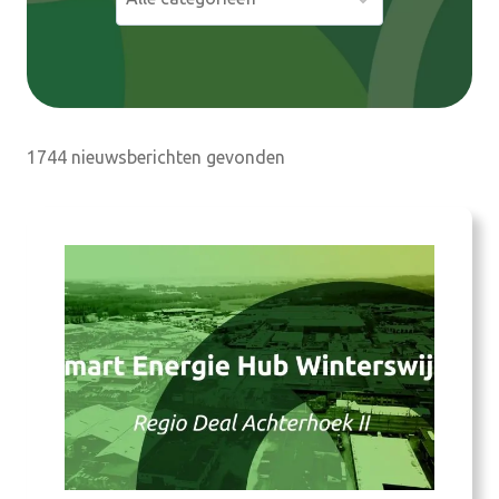
e
n
1744 nieuwsberichten gevonden