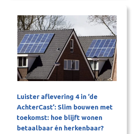
het…
Luister aflevering 4 in ‘de
AchterCast’: Slim bouwen met
toekomst: hoe blijft wonen
betaalbaar én herkenbaar?