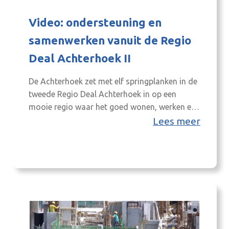
Video: ondersteuning en
samenwerken vanuit de Regio
Deal Achterhoek II
De Achterhoek zet met elf springplanken in de
tweede Regio Deal Achterhoek in op een
mooie regio waar het goed wonen, werken en
leven is, ook in de toekomst. In een aantal
Lees meer
video’s leggen we graag uit hoe we samen met
(nieuwe) partners win-win kunnen maken voor
de regio met de Deal. De video gaat…