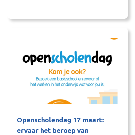
jou de unieke kans om deel te nemen aan het
toonaangevende Cross-border innovatie-
event TECH.LAND X-perience in Münster.
Tijdens dit cross-border festival ervaar…
Openscholendag 17 maart:
ervaar het beroep van