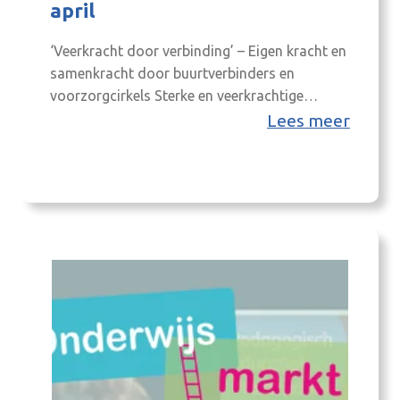
april
‘Veerkracht door verbinding’ – Eigen kracht en
samenkracht door buurtverbinders en
voorzorgcirkels Sterke en veerkrachtige
gemeenschappen ontstaan niet vanzelf. Ze
Lees meer
groeien door onderlinge betrokkenheid,
vertrouwen en samenwerking. Hoe versterken
we die verbinding in buurten en wijken? En hoe
verhoudt dit zich tot professionele
ondersteuning vanuit zorg en welzijn? Tijdens
deze netwerkconferentie staan zorgzame
gemeenschappen, buurtverbinders…