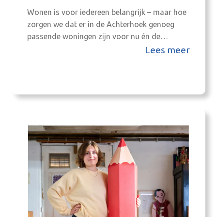
Wonen is voor iedereen belangrijk – maar hoe
zorgen we dat er in de Achterhoek genoeg
passende woningen zijn voor nu én de
toekomst? In de vierde aflevering van
Lees meer
AchterCast praat Angelique Krüger met
Emmeke Gosselink (boardlid 8RHK
ambassadeurs en wethouder van gemeente
Bronckhorst) en Harm Leijssen, regionaal
projectleider Samen Betaalbaar Bouwen, over
de woonopgave…