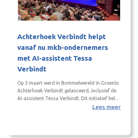
Achterhoek Verbindt helpt
vanaf nu mkb-ondernemers
met AI-assistent Tessa
Verbindt
Op 3 maart werd in Bommelwereld in Groenlo
Achterhoek Verbindt gelanceerd, inclusief de
AI-assistent Tessa Verbindt. Dit initiatief helpt
MKB-ondernemers sneller en gerichter met
Lees meer
hun ondernemersvragen, door hen te
verbinden met relevante kennis en
contactpersonen in de regio. Tijdens het
kennisevent in samenwerking met VNO NCW,