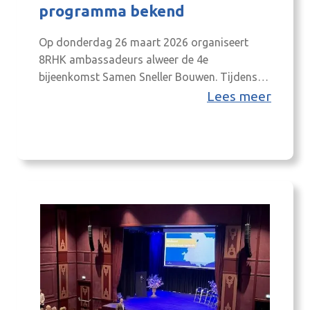
programma bekend
Op donderdag 26 maart 2026 organiseert
8RHK ambassadeurs alweer de 4e
bijeenkomst Samen Sneller Bouwen. Tijdens
deze ochtend staan weer meerdere
Lees meer
programmaonderdelen in het teken van de
verbetering van de samenwerking tussen alle
partijen die betrokken zijn in het
woningbouwproces. Uiteraard met als doel
om iedereen sneller een passend dak boven
het hoofd te bieden…