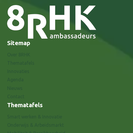
Sitemap
Over 8RHK
Thematafels
Innovaties
Agenda
Nieuws
Contact
Thematafels
Smart werken & Innovatie
Onderwijs & Arbeidsmarkt