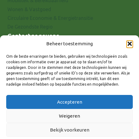
Mobiliteit & Bereikbaarheid
Wonen & Vastgoed
Circulaire Economie & Energietransitie
De Gezondste Regio
Contactgegevens
Beheer toestemming
Raadhuisstraat 25
7001 EX Doetinchem
Om de beste ervaringen te bieden, gebruiken wij technologieën zoals
cookies om informatie over je apparaat op te slaan en/of te
E-mail: info@8rhk.nl
raadplegen. Door in te stemmen met deze technologieën kunnen wij
Telefoonnummers
gegevens zoals surfgedrag of unieke ID's op deze site verwerken. Als je
geen toestemming geeft of uw toestemming intrekt, kan dit een
Privacyverklaring
nadelige invloed hebben op bepaalde functies en mogelijkheden.
Cookieverklaring
Disclaimer
Accepteren
Weigeren
Bekijk voorkeuren
Volg ons via: