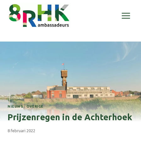
Doorgaan
naar
inhoud
NIEUWS
|
OVERIGE
Prijzenregen in de Achterhoek
8 februari 2022