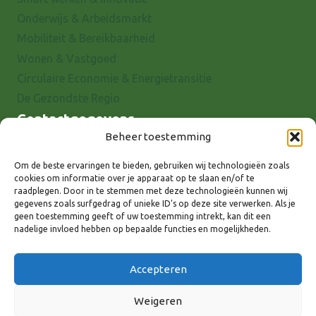
Onderwijs & Arbeidsmarkt
Mobiliteit & Bereikbaarheid
Wonen & Vastgoed
Circulaire Economie & Energietransitie
De Gezondste Regio
Contactgegevens
Beheer toestemming
Raadhuisstraat 25
7001 EX Doetinchem
Om de beste ervaringen te bieden, gebruiken wij technologieën zoals
cookies om informatie over je apparaat op te slaan en/of te
E-mail: info@8rhk.nl
raadplegen. Door in te stemmen met deze technologieën kunnen wij
Telefoonnummers
gegevens zoals surfgedrag of unieke ID's op deze site verwerken. Als je
geen toestemming geeft of uw toestemming intrekt, kan dit een
Privacyverklaring
nadelige invloed hebben op bepaalde functies en mogelijkheden.
Cookieverklaring
Disclaimer
Accepteren
Weigeren