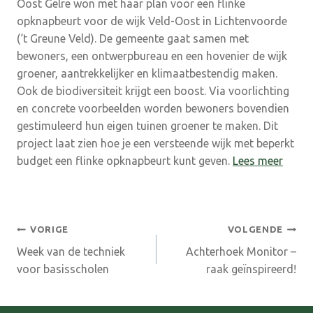
Oost Gelre won met haar plan voor een flinke
opknapbeurt voor de wijk Veld-Oost in Lichtenvoorde
(‘t Greune Veld). De gemeente gaat samen met
bewoners, een ontwerpbureau en een hovenier de wijk
groener, aantrekkelijker en klimaatbestendig maken.
Ook de biodiversiteit krijgt een boost. Via voorlichting
en concrete voorbeelden worden bewoners bovendien
gestimuleerd hun eigen tuinen groener te maken. Dit
project laat zien hoe je een versteende wijk met beperkt
budget een flinke opknapbeurt kunt geven.
Lees meer
Bericht
VORIGE
VOLGENDE
Week van de techniek
Achterhoek Monitor –
navigatie
voor basisscholen
raak geïnspireerd!