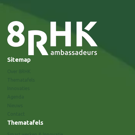
Sitemap
Over 8RHK
Thematafels
Innovaties
Agenda
Nieuws
Contact
Thematafels
Smart werken & Innovatie