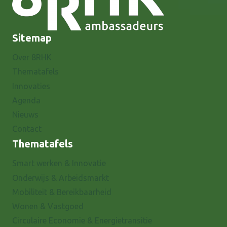
Sitemap
Over 8RHK
Thematafels
Innovaties
Agenda
Nieuws
Contact
Thematafels
Smart werken & Innovatie
Onderwijs & Arbeidsmarkt
Mobiliteit & Bereikbaarheid
Wonen & Vastgoed
Circulaire Economie & Energietransitie