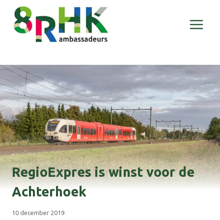
Doorgaan
naar
inhoud
RegioExpres is winst voor de
Achterhoek
10 december 2019