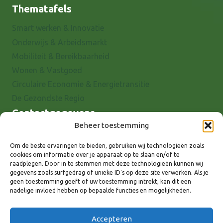
Thematafels
Smart werken & Innovatie
Onderwijs & Arbeidsmarkt
Mobiliteit & Bereikbaarheid
Wonen & Vastgoed
Circulaire Economie & Energietransitie
De Gezondste Regio
Contactgegevens
Beheer toestemming
Raadhuisstraat 25
7001 EX Doetinchem
Om de beste ervaringen te bieden, gebruiken wij technologieën zoals
cookies om informatie over je apparaat op te slaan en/of te
E-mail: info@8rhk.nl
raadplegen. Door in te stemmen met deze technologieën kunnen wij
Telefoonnummers
gegevens zoals surfgedrag of unieke ID's op deze site verwerken. Als je
geen toestemming geeft of uw toestemming intrekt, kan dit een
Privacyverklaring
nadelige invloed hebben op bepaalde functies en mogelijkheden.
Cookieverklaring
Disclaimer
Accepteren