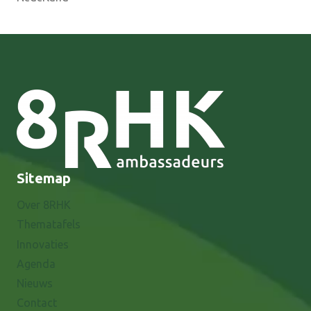
Sitemap
Over 8RHK
Thematafels
Innovaties
Agenda
Nieuws
Contact