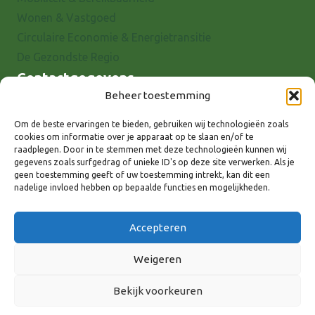
Wonen & Vastgoed
Circulaire Economie & Energietransitie
De Gezondste Regio
Contactgegevens
Beheer toestemming
Raadhuisstraat 25
7001 EX Doetinchem
Om de beste ervaringen te bieden, gebruiken wij technologieën zoals
cookies om informatie over je apparaat op te slaan en/of te
E-mail: info@8rhk.nl
raadplegen. Door in te stemmen met deze technologieën kunnen wij
Telefoonnummers
gegevens zoals surfgedrag of unieke ID's op deze site verwerken. Als je
geen toestemming geeft of uw toestemming intrekt, kan dit een
Privacyverklaring
nadelige invloed hebben op bepaalde functies en mogelijkheden.
Cookieverklaring
Disclaimer
Accepteren
Weigeren
Bekijk voorkeuren
Volg ons via: