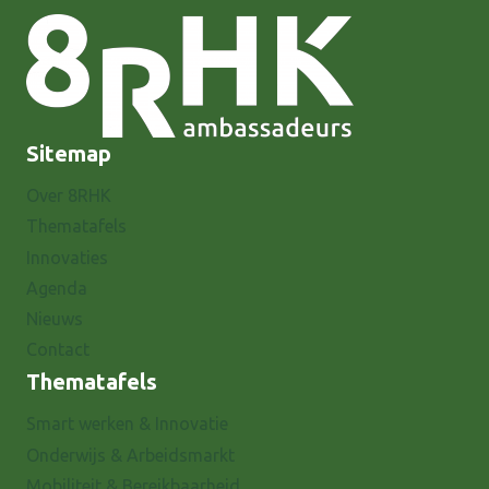
Sitemap
Over 8RHK
Thematafels
Innovaties
Agenda
Nieuws
Contact
Thematafels
Smart werken & Innovatie
Onderwijs & Arbeidsmarkt
Mobiliteit & Bereikbaarheid