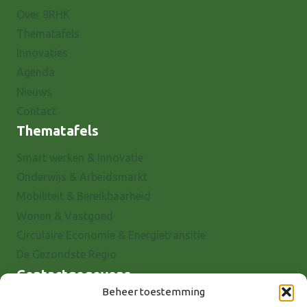
Over 8RHK
Thematafels
Innovaties
Agenda
Nieuws
Contact
Thematafels
Smart werken & Innovatie
Onderwijs & Arbeidsmarkt
Mobiliteit & Bereikbaarheid
Wonen & Vastgoed
Circulaire Economie & Energietransitie
De Gezondste Regio
Contactgegevens
Beheer toestemming
Raadhuisstraat 25