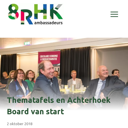
Doorgaan
naar
inhoud
Thematafels en Achterhoek
Board van start
2 oktober 2018