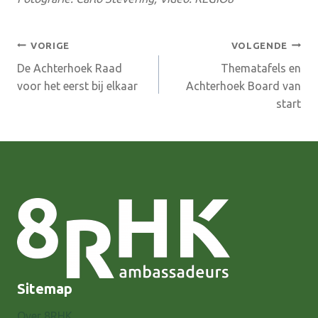
Bericht
VORIGE
VOLGENDE
De Achterhoek Raad
Thematafels en
navigatie
voor het eerst bij elkaar
Achterhoek Board van
start
Sitemap
Over 8RHK