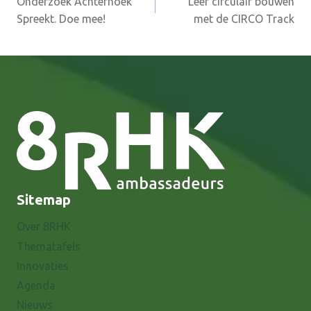
Onderzoek Achterhoek
Leer circulair bouwen
navigatie
Spreekt. Doe mee!
met de CIRCO Track
Sitemap
Over 8RHK
Thematafels
Innovaties
Agenda
Nieuws