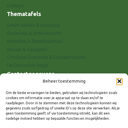
Contact
Thematafels
Smart werken & Innovatie
Onderwijs & Arbeidsmarkt
Mobiliteit & Bereikbaarheid
Wonen & Vastgoed
Circulaire Economie & Energietransitie
De Gezondste Regio
Contactgegevens
Beheer toestemming
Raadhuisstraat 25
7001 EX Doetinchem
Om de beste ervaringen te bieden, gebruiken wij technologieën zoals
cookies om informatie over je apparaat op te slaan en/of te
E-mail: info@8rhk.nl
raadplegen. Door in te stemmen met deze technologieën kunnen wij
Telefoonnummers
gegevens zoals surfgedrag of unieke ID's op deze site verwerken. Als je
geen toestemming geeft of uw toestemming intrekt, kan dit een
Privacyverklaring
nadelige invloed hebben op bepaalde functies en mogelijkheden.
Cookieverklaring