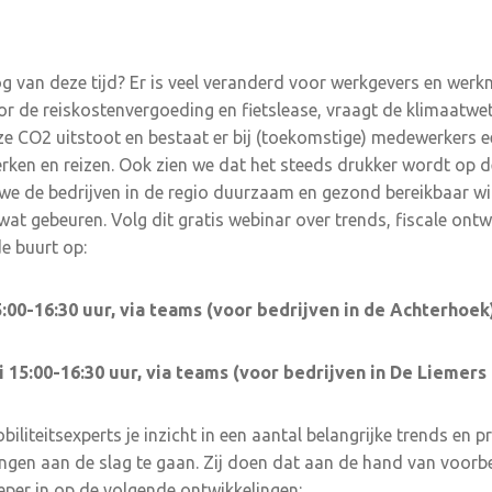
nog van deze tijd? Er is veel veranderd voor werkgevers en werk
oor de reiskostenvergoeding en fietslease, vraagt de klimaatwe
e CO2 uitstoot en bestaat er bij (toekomstige) medewerkers
erken en reizen. Ook zien we dat het steeds drukker wordt op 
e de bedrijven in de regio duurzaam en gezond bereikbaar wil
t gebeuren. Volg dit gratis webinar over trends, fiscale ontwi
de buurt op:
:00-16:30 uur, via teams (voor bedrijven in de Achterhoek
 15:00-16:30 uur, via teams (voor bedrijven in De Liemers
iliteitsexperts je inzicht in een aantal belangrijke trends en 
ngen aan de slag te gaan. Zij doen dat aan de hand van voorb
ieper in op de volgende ontwikkelingen: