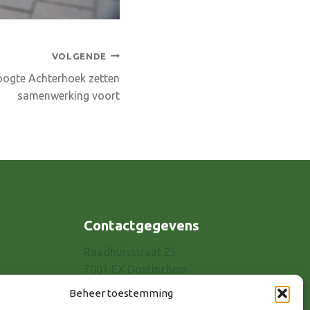
VOLGENDE
oogte Achterhoek zetten
samenwerking voort
Contactgegevens
Raadhuisstraat 25
7001 EX Doetinchem
E-mail: info@8rhk.nl
Beheer toestemming
Telefoonnummers