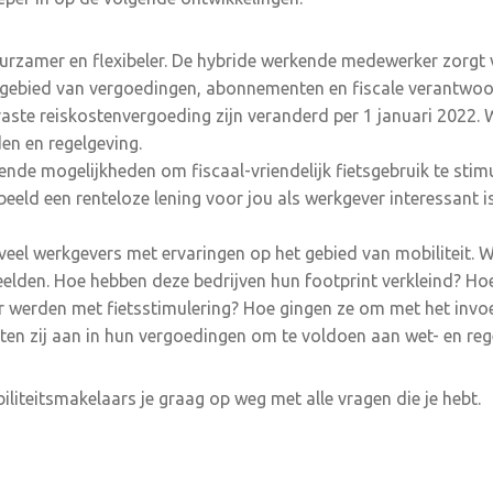
uurzamer en flexibeler. De hybride werkende medewerker zorgt
 gebied van vergoedingen, abonnementen en fiscale verantwoor
vaste reiskostenvergoeding zijn veranderd per 1 januari 2022.
en en regelgeving.
llende mogelijkheden om fiscaal-vriendelijk fietsgebruik te stimu
beeld een renteloze lening voor jou als werkgever interessant i
n veel werkgevers met ervaringen op het gebied van mobiliteit. 
elden. Hoe hebben deze bedrijven hun footprint verkleind? Hoe
r werden met fietsstimulering? Hoe gingen ze om met het invo
ten zij aan in hun vergoedingen om te voldoen aan wet- en reg
liteitsmakelaars je graag op weg met alle vragen die je hebt.