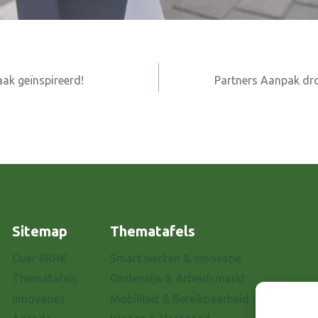
ak geïnspireerd!
Partners Aanpak dr
Sitemap
Thematafels
Over 8RHK
Smart werken & Innovatie
Thematafels
Onderwijs & Arbeidsmarkt
Innovaties
Mobiliteit & Bereikbaarheid