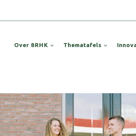
Over 8RHK
Thematafels
Innov