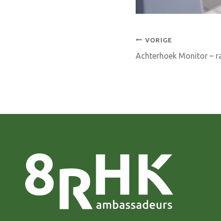
Bericht
VORIGE
Achterhoek Monitor – ra
navigatie