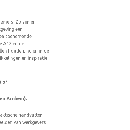
nemers. Zo zijn er
tgeving een
 een toenemende
de A12 en de
len houden, nu en in de
kkelingen en inspiratie
) of
 en Arnhem).
praktische handvatten
eelden van werkgevers