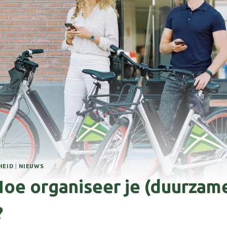
HEID
|
NIEUWS
Hoe organiseer je (duurzam
?