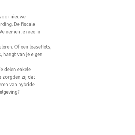
 voor nieuwe
ding. De fiscale
 We nemen je mee in
leren. Of een leasefiets,
s, hangt van je eigen
We delen enkele
 zorgden zij dat
eren van hybride
elgeving?