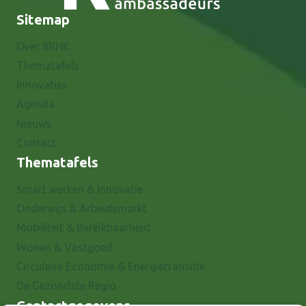
Sitemap
Over 8RHK
Thematafels
Innovaties
Agenda
Nieuws
Contact
Thematafels
Smart werken & Innovatie
Onderwijs & Arbeidsmarkt
Mobiliteit & Bereikbaarheid
Wonen & Vastgoed
Circulaire Economie & Energietransitie
De Gezondste Regio
Contactgegevens