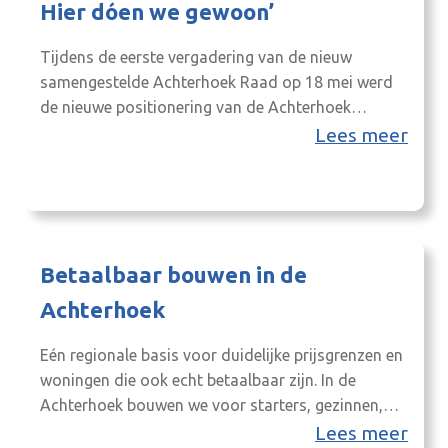
Hier dóen we gewoon’
Tijdens de eerste vergadering van de nieuw
samengestelde Achterhoek Raad op 18 mei werd
de nieuwe positionering van de Achterhoek
gepresenteerd. Met een helder verhaal en een
Lees meer
gedeelde ambitie bouwen Achterhoek Toerisme en
8RHK ambassadeurs vanaf dit jaar samen aan een
sterke en herkenbare regio, onder één gezamenlijk
regiomerk. Nieuwe positionering Het doel van
een…
Betaalbaar bouwen in de
Achterhoek
Eén regionale basis voor duidelijke prijsgrenzen en
woningen die ook echt betaalbaar zijn. In de
Achterhoek bouwen we voor starters, gezinnen,
ouderen, doorstromers en mensen die een
Lees meer