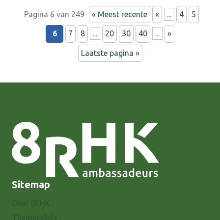
Pagina 6 van 249
« Meest recente
«
...
4
5
6
7
8
...
20
30
40
...
»
Laatste pagina »
Sitemap
Over 8RHK
Thematafels