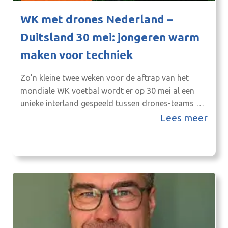
WK met drones Nederland –
Duitsland 30 mei: jongeren warm
maken voor techniek
Zo’n kleine twee weken voor de aftrap van het
mondiale WK voetbal wordt er op 30 mei al een
unieke interland gespeeld tussen drones-teams uit
Nederland en Duitsland. Als het aan de
Lees meer
organisatoren ligt, wordt dat een jaarlijks
terugkerend evenement, waaraan steeds meer
landen mee gaan doen. Het idee voor deze
wedstrijd komt voort uit de…