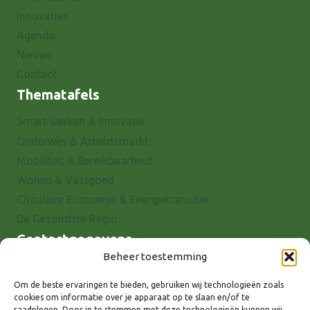
Innovaties
Agenda
Nieuws
Contact
Thematafels
Smart werken & Innovatie
Onderwijs & Arbeidsmarkt
Mobiliteit & Bereikbaarheid
Wonen & Vastgoed
Circulaire Economie & Energietransitie
De Gezondste Regio
Contactgegevens
Beheer toestemming
Raadhuisstraat 25
7001 EX Doetinchem
Om de beste ervaringen te bieden, gebruiken wij technologieën zoals
cookies om informatie over je apparaat op te slaan en/of te
E-mail: info@8rhk.nl
raadplegen. Door in te stemmen met deze technologieën kunnen wij