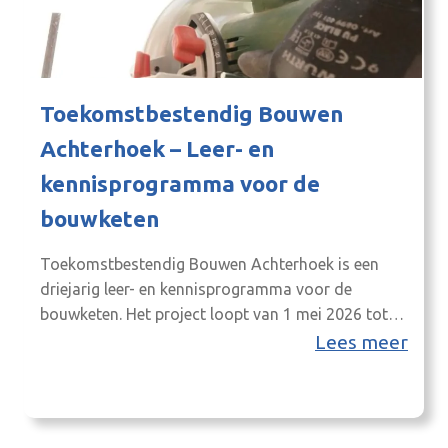
Toekomstbestendig Bouwen
Achterhoek – Leer- en
kennisprogramma voor de
bouwketen
Toekomstbestendig Bouwen Achterhoek is een
driejarig leer- en kennisprogramma voor de
bouwketen. Het project loopt van 1 mei 2026 tot
en met 31 december 2028 en wordt uitgevoerd
Lees meer
door Stichting Beroepsonderwijs en
Volwasseneneducatie Oost Gelderland
(Graafschap College). De primaire thematafel is
Wonen & Vastgoed.