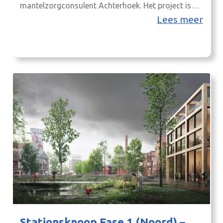
mantelzorgconsulent Achterhoek. Het project is
een aanvulling op de ondersteuning aan
Lees meer
mantelzorgers, hiermee wordt beoogd
overbelasting te voorkomen en een kanteling te
maken naar ‘eigen kracht’ en ‘samen kracht’. Het
past binnen de eerste twee cirkels van de
ondersteuning lijnen van zorg- en hulpvragen…
Stationsknoop Fase 1 (Noord) –