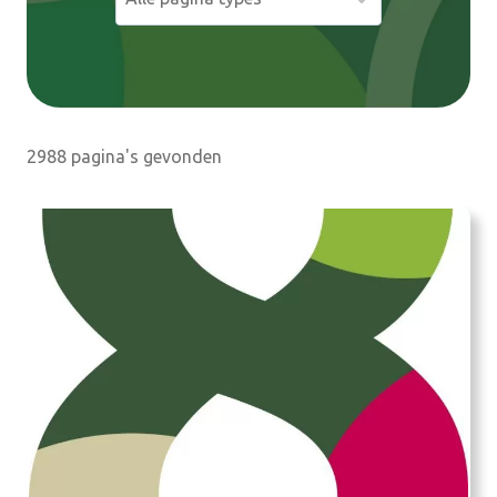
e
n
2988 pagina's gevonden