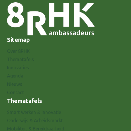
Sitemap
Over 8RHK
Thematafels
Innovaties
Agenda
Nieuws
Contact
Thematafels
Smart werken & Innovatie
Onderwijs & Arbeidsmarkt
Mobiliteit & Bereikbaarheid