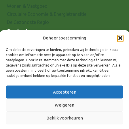
Wonen & Vastgoed
Circulaire Economie & Energietransitie
De Gezondste Regio
Contactgegevens
Beheer toestemming
Raadhuisstraat 25
7001 EX Doetinchem
Om de beste ervaringen te bieden, gebruiken wij technologieën zoals
cookies om informatie over je apparaat op te slaan en/of te
E-mail: info@8rhk.nl
raadplegen. Door in te stemmen met deze technologieën kunnen wij
Telefoonnummers
gegevens zoals surfgedrag of unieke ID's op deze site verwerken. Als je
geen toestemming geeft of uw toestemming intrekt, kan dit een
Privacyverklaring
nadelige invloed hebben op bepaalde functies en mogelijkheden.
Cookieverklaring
Disclaimer
Accepteren
Weigeren
Bekijk voorkeuren
Volg ons via: