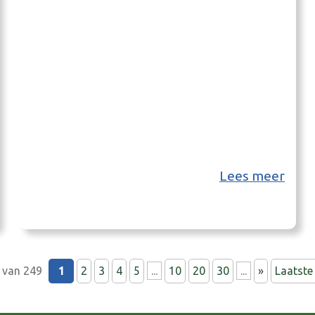
Lees meer
 van 249
1
2
3
4
5
...
10
20
30
...
»
Laatste