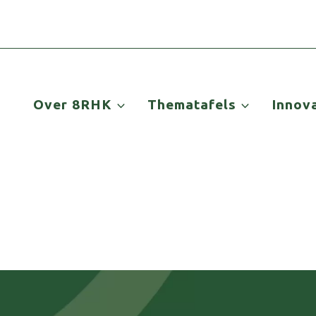
Over 8RHK
Thematafels
Innov