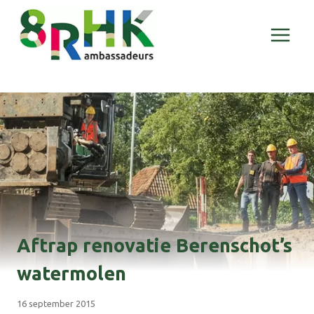
Doorgaan
naar
inhoud
Aftrap renovatie Berenschot’s
watermolen
16 september 2015