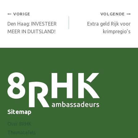
Bericht
VORIGE
VOLGENDE
Den Haag: INVESTEER
Extra geld Rijk voor
navigatie
MEER IN DUITSLAND!
krimpregio’s
Sitemap
Over 8RHK
Thematafels