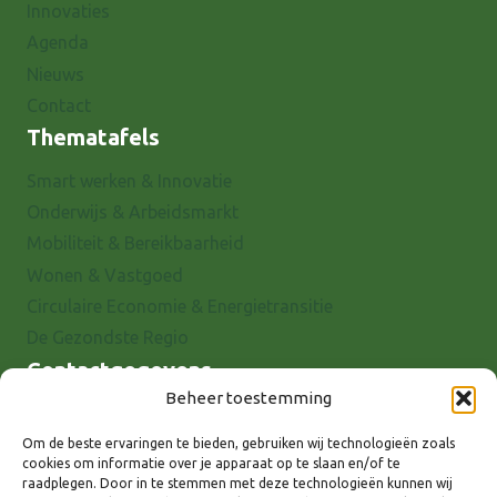
Innovaties
Agenda
Nieuws
Contact
Thematafels
Smart werken & Innovatie
Onderwijs & Arbeidsmarkt
Mobiliteit & Bereikbaarheid
Wonen & Vastgoed
Circulaire Economie & Energietransitie
De Gezondste Regio
Contactgegevens
Beheer toestemming
Raadhuisstraat 25
7001 EX Doetinchem
Om de beste ervaringen te bieden, gebruiken wij technologieën zoals
cookies om informatie over je apparaat op te slaan en/of te
E-mail: info@8rhk.nl
raadplegen. Door in te stemmen met deze technologieën kunnen wij