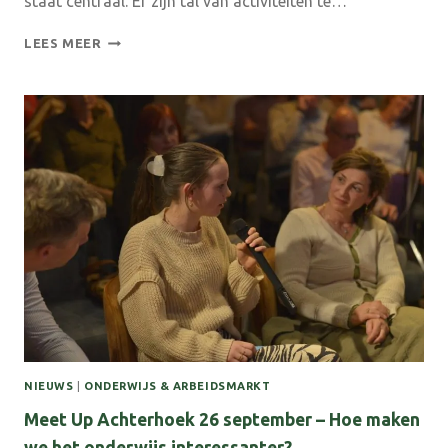
staat centraal. Er zijn tal van activiteiten te…
DE
LEES MEER
GELDERSE
WEEK
VAN
ONS
ETEN
NIEUWS
|
ONDERWIJS & ARBEIDSMARKT
Meet Up Achterhoek 26 september – Hoe maken
we het onderwijs interessanter?