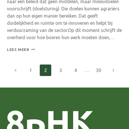
naar een beleid dat geen middelen, maar milieudoelen
voorschrijft (doelsturing). Die doelen kunnen agrariërs
dan op hun eigen manier bereiken. Dat geeft
duidelijkheid en ruimte om te innoveren en helpt bij
verduurzaming van de sector.Op dit moment schrijft de
overheid voor hoe boeren hun werk moeten doen,…
ACHTERHOEK
LEES MEER
VOOROP
BIJ
DOELSTURING
Paginanavigatie
Vorige
Volgend
1
2
3
4
…
30
IN
PLAATS
pagina
pagina
VAN
MIDDELENSTURING
IN
DE
LANDBOUW