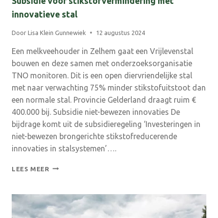
Subsidie voor stikstofvermindering met
innovatieve stal
Door
Lisa Klein Gunnewiek
12 augustus 2024
Een melkveehouder in Zelhem gaat een Vrijlevenstal
bouwen en deze samen met onderzoeksorganisatie
TNO monitoren. Dit is een open diervriendelijke stal
met naar verwachting 75% minder stikstofuitstoot dan
een normale stal. Provincie Gelderland draagt ruim €
400.000 bij. Subsidie niet-bewezen innovaties De
bijdrage komt uit de subsidieregeling ‘Investeringen in
niet-bewezen brongerichte stikstofreducerende
innovaties in stalsystemen’….
SUBSIDIE
LEES MEER
VOOR
STIKSTOFVERMINDERING
MET
INNOVATIEVE
STAL