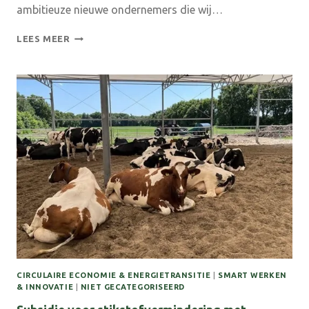
ambitieuze nieuwe ondernemers die wij…
SHII
LEES MEER
PITCHEVENT
VOOR
STARTERS
EN
ONDERNEMERS
17/9
CIRCULAIRE ECONOMIE & ENERGIETRANSITIE
|
SMART WERKEN
& INNOVATIE
|
NIET GECATEGORISEERD