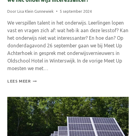
Door
Lisa Klein Gunnewiek
5 september 2024
We verspillen talent in het onderwijs. Leerlingen lopen
vast en vragen zich af: wat heb ik aan deze lesstof? Kan
het onderwijs niet wat interessanter? En hoe dan? Op
donderdagavond 26 september gaan we bij Meet Up
Achterhoek in gesprek met onderwijsvernieuwers in
Oldschool Hotel in Winterswijk. In de vorige Meet Up
moesten we met…
MEET
LEES MEER
UP
ACHTERHOEK
26
SEPTEMBER
–
HOE
MAKEN
WE
HET