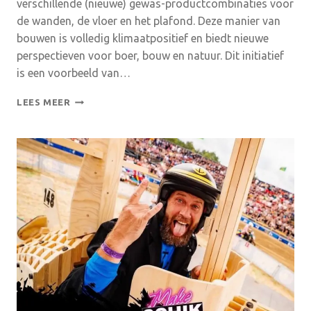
verschillende (nieuwe) gewas-productcombinaties voor
de wanden, de vloer en het plafond. Deze manier van
bouwen is volledig klimaatpositief en biedt nieuwe
perspectieven voor boer, bouw en natuur. Dit initiatief
is een voorbeeld van…
KOM
LEES MEER
JE
EEN
KIJKJE
NEMEN
BIJ
VERGADERPAVILJOEN
DE
MARKE?
6/9
EN
14/9