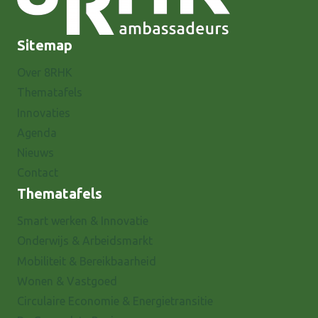
Sitemap
Over 8RHK
Thematafels
Innovaties
Agenda
Nieuws
Contact
Thematafels
Smart werken & Innovatie
Onderwijs & Arbeidsmarkt
Mobiliteit & Bereikbaarheid
Wonen & Vastgoed
Circulaire Economie & Energietransitie