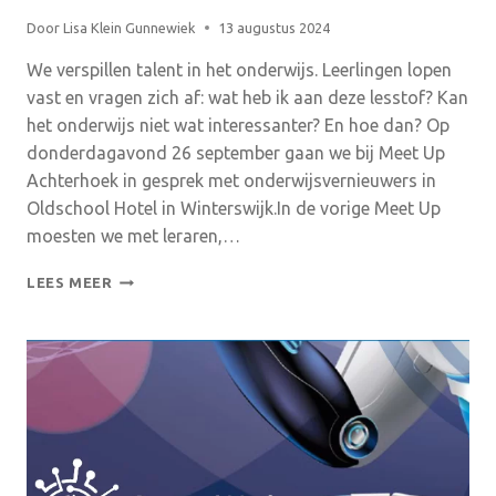
Door
Lisa Klein Gunnewiek
13 augustus 2024
We verspillen talent in het onderwijs. Leerlingen lopen
vast en vragen zich af: wat heb ik aan deze lesstof? Kan
het onderwijs niet wat interessanter? En hoe dan? Op
donderdagavond 26 september gaan we bij Meet Up
Achterhoek in gesprek met onderwijsvernieuwers in
Oldschool Hotel in Winterswijk.In de vorige Meet Up
moesten we met leraren,…
MEET
LEES MEER
UP
ACHTERHOEK
26/9
–
HOE
MAKEN
WE
HET
ONDERWIJS