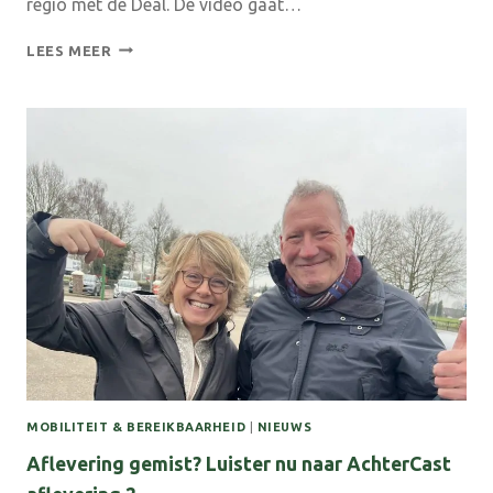
regio met de Deal. De video gaat…
VIDEO:
LEES MEER
ONDERSTEUNING
EN
SAMENWERKEN
VANUIT
DE
REGIO
DEAL
ACHTERHOEK
II
MOBILITEIT & BEREIKBAARHEID
|
NIEUWS
Aflevering gemist? Luister nu naar AchterCast