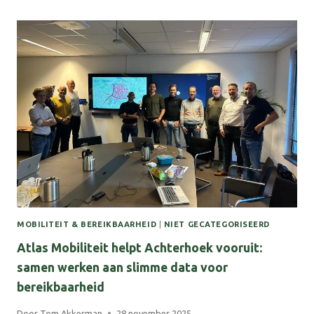
EN
SAMENWERKEN
VANUIT
DE
REGIO
DEAL
ACHTERHOEK
II
MOBILITEIT & BEREIKBAARHEID
|
NIET GECATEGORISEERD
Atlas Mobiliteit helpt Achterhoek vooruit:
samen werken aan slimme data voor
bereikbaarheid
Door
Tom Akkerman
28 november 2025