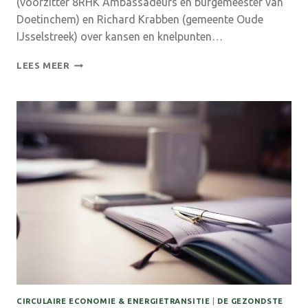
(voorzitter 8RHK Ambassadeurs en burgemeester van
Doetinchem) en Richard Krabben (gemeente Oude
IJsselstreek) over kansen en knelpunten…
NIEUWE
LEES MEER
AFLEVERING
ACHTERCAST:
HOE
BLIJVEN
WE
BEREIKBAAR
IN
DE
ACHTERHOEK?
CIRCULAIRE ECONOMIE & ENERGIETRANSITIE
|
DE GEZONDSTE