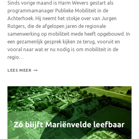
Sinds vorige maand is Harm Wevers gestart als
programmamanager Publieke Mobiliteit in de
Achterhoek. Hij neemt het stokje over van Jurgen
Rutgers, die de afgelopen jaren de regionale
samenwerking op mobiliteit mede heeft opgebouwd. In
een gezamenlijk gesprek kijken ze terug, vooruit en
vooral naar wat er nu nodig is om mobiliteit in de
regio…
HARM
LEES MEER
WEVERS
NIEUWE
PROGRAMMAMANAGER
PUBLIEKE
MOBILITEIT:
‘DE
BASIS
LIGT
ER.
NU
MOETEN