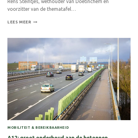
Rens Steintjes, wethouder van Doetinchem en
voorzitter van de thematafel…
HOEF
LEES MEER
JE
DE
WEG
NIET
OP?
MAAK
DAN
RUIMTE
VOOR
DE
REST!
MOBILITEIT & BEREIKBAARHEID
A12: groot onderhoud aan de betonnen