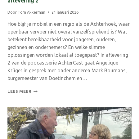
aflevering 2
Door
Tom Akkerman
21 januari 2026
Hoe blijf je mobiel in een regio als de Achterhoek, waar
openbaar vervoer niet overal vanzelfsprekend is? Wat
betekent bereikbaarheid voor jongeren, ouderen,
gezinnen en ondernemers? En welke slimme
oplossingen worden lokaal al toegepast? In aflevering
2 van de podcastserie AchterCast gaat Angelique
Krüger in gesprek met onder anderen Mark Boumans,
burgemeester van Doetinchem en…
AFLEVERING
LEES MEER
GEMIST?
LUISTER
NU
NAAR
ACHTERCAST
AFLEVERING
2