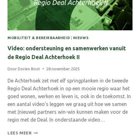
WE
ZORGEN
DAT
MENSEN
ER
OOK
MOBILITEIT & BEREIKBAARHEID
|
NIEUWS
ÉCHT
Video: ondersteuning en samenwerken vanuit
WAT
AAN
de Regio Deal Achterhoek II
HEBBEN’
Door
Dorien Boot
28 november 2025
De Achterhoek zet met elf springplanken in de tweede
Regio Deal Achterhoek in op een mooie regio waar het
goed wonen, werken en leven is, ook in de toekomst. In
een aantal video’s leggen we graag uit hoe we samen
met (nieuwe) partners win-win kunnen maken voor de
regio met de Deal. In onderstaande video…
VIDEO:
LEES MEER
ONDERSTEUNING