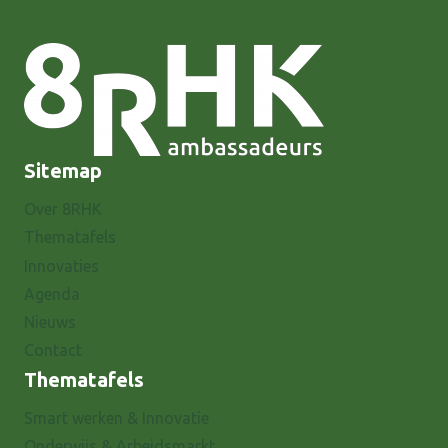
DATA
VOOR
BEREIKBAARHEID
Sitemap
Over 8RHK
Thematafels
Innovaties
Agenda
Nieuws
Contact
Thematafels
Smart werken & Innovatie
Onderwijs & Arbeidsmarkt