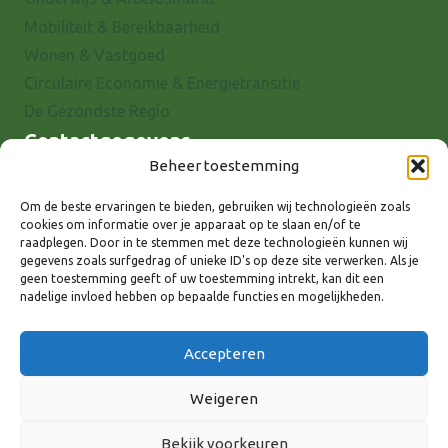
Mobiliteit & Bereikbaarheid
Wonen & Vastgoed
Circulaire Economie & Energietransitie
De Gezondste Regio
Contactgegevens
Beheer toestemming
Raadhuisstraat 25
7001 EX Doetinchem
Om de beste ervaringen te bieden, gebruiken wij technologieën zoals
cookies om informatie over je apparaat op te slaan en/of te
E-mail: info@8rhk.nl
raadplegen. Door in te stemmen met deze technologieën kunnen wij
Telefoonnummers
gegevens zoals surfgedrag of unieke ID's op deze site verwerken. Als je
geen toestemming geeft of uw toestemming intrekt, kan dit een
Privacyverklaring
nadelige invloed hebben op bepaalde functies en mogelijkheden.
Cookieverklaring
Disclaimer
Accepteren
Weigeren
Bekijk voorkeuren
Volg ons via: