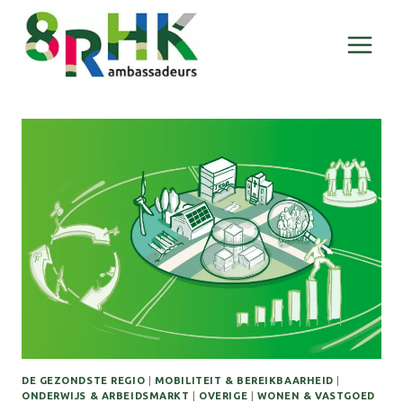
Doorgaan
naar
inhoud
DE GEZONDSTE REGIO
|
MOBILITEIT & BEREIKBAARHEID
|
ONDERWIJS & ARBEIDSMARKT
|
OVERIGE
|
WONEN & VASTGOED