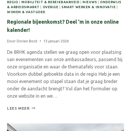
REGIO
|
MOBILITEIT & BEREIKBAARHEID
|
NIEUWS
|
ONDERWIJS
& ARBEIDSMARKT
|
OVERIGE
|
SMART WERKEN & INNOVATIE
|
WONEN & VASTGOED
Regionale bijeenkomst? Deel ‘m in onze online
kalender!
Door
Dorien Boot
13 januari 2026
De 8RHK agenda stellen we graag open voor plaatsing
van evenementen van onze ambassadeurs, passend bij
onze organisatie en waar de thematafels voor staan.
Voorkom dubbel geboekte data in de regio Heb je een
mooi evenement op stapel staan dat je graag breder
onder de aandacht brengt? Vul dan het formulier op
onze website in en we…
REGIONALE
LEES MEER
BIJEENKOMST?
DEEL
‘M
IN