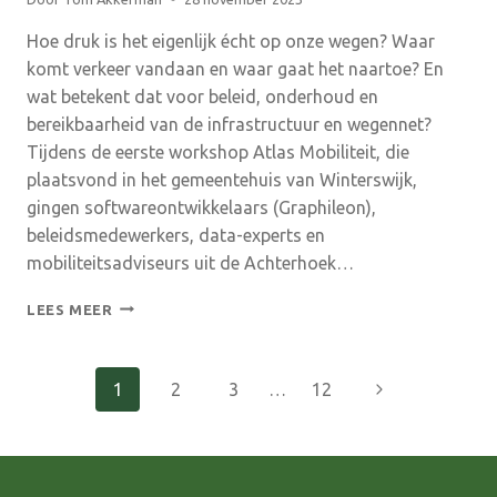
Hoe druk is het eigenlijk écht op onze wegen? Waar
komt verkeer vandaan en waar gaat het naartoe? En
wat betekent dat voor beleid, onderhoud en
bereikbaarheid van de infrastructuur en wegennet?
Tijdens de eerste workshop Atlas Mobiliteit, die
plaatsvond in het gemeentehuis van Winterswijk,
gingen softwareontwikkelaars (Graphileon),
beleidsmedewerkers, data-experts en
mobiliteitsadviseurs uit de Achterhoek…
ATLAS
LEES MEER
MOBILITEIT
HELPT
ACHTERHOEK
Paginanavigatie
Volgende
1
2
3
…
12
VOORUIT:
SAMEN
pagina
WERKEN
AAN
SLIMME