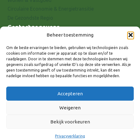
Wonen & Vastgoed
Circulaire Economie & Energietransitie
De Gezondste Regio
Contactgegevens
Beheer toestemming
Raadhuisstraat 25
7001 EX Doetinchem
Om de beste ervaringen te bieden, gebruiken wij technologieën zoals
cookies om informatie over je apparaat op te slaan en/of te
E-mail: info@8rhk.nl
raadplegen. Door in te stemmen met deze technologieën kunnen wij
Telefoonnummers
gegevens zoals surfgedrag of unieke ID's op deze site verwerken. Als je
geen toestemming geeft of uw toestemming intrekt, kan dit een
Privacyverklaring
nadelige invloed hebben op bepaalde functies en mogelijkheden.
Cookieverklaring
Disclaimer
Accepteren
Weigeren
Bekijk voorkeuren
Volg ons via:
Privacyverklaring