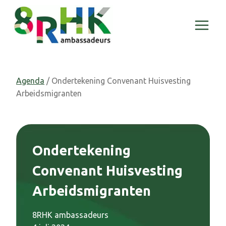
Doorgaan
naar
inhoud
Agenda
/ Ondertekening Convenant Huisvesting
Arbeidsmigranten
Ondertekening
Convenant Huisvesting
Arbeidsmigranten
8RHK ambassadeurs