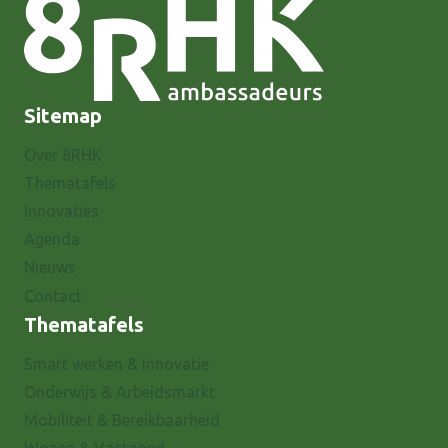
Sitemap
Over 8RHK
Thematafels
Innovaties
Agenda
Nieuws
Contact
Thematafels
Smart werken & Innovatie
Onderwijs & Arbeidsmarkt
Mobiliteit & Bereikbaarheid