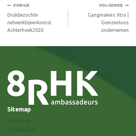
Bericht
VORIGE
VOLGENDE
Drukbezochte
Gangmakers Xtra |
navigatie
netwerkbijeenkomst
Grenzenloos
Achterhoek2020
ondernemen
Sitemap
Over 8RHK
Thematafels