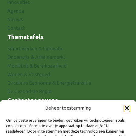
Innovaties
Agenda
Nieuws
Contact
Thematafels
Smart werken & Innovatie
Onderwijs & Arbeidsmarkt
Mobiliteit & Bereikbaarheid
Wonen & Vastgoed
Circulaire Economie & Energietransitie
De Gezondste Regio
Contactgegevens
Beheer toestemming
Raadhuisstraat 25
7001 EX Doetinchem
Om de beste ervaringen te bieden, gebruiken wij technologieën zoals
cookies om informatie over je apparaat op te slaan en/of te
E-mail: info@8rhk.nl
raadplegen. Door in te stemmen met deze technologieën kunnen wij