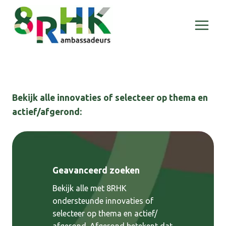
Doorgaan
naar
inhoud
Bekijk alle innovaties of selecteer op thema en
actief/afgerond:
Geavanceerd zoeken
Bekijk alle met 8RHK
ondersteunde innovaties of
selecteer op thema en actief/
afgerond. Afgerond betekent dat