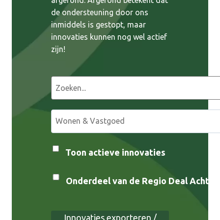
de ondersteuning door ons
inmiddels is gestopt, maar
innovaties kunnen nog wel actief
zijn!
Z
o
e
S
k
e
e
l
n
e
Toon actieve innovaties
c
t
Onderdeel van de Regio Deal Achterh
e
e
r
Innovaties exporteren /