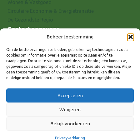
Wonen & Vastgoed
Circulaire Economie & Energietransitie
De Gezondste Regio
Contactgegevens
Beheer toestemming
Raadhuisstraat 25
7001 EX Doetinchem
Om de beste ervaringen te bieden, gebruiken wij technologieën zoals
cookies om informatie over je apparaat op te slaan en/of te
E-mail: info@8rhk.nl
raadplegen. Door in te stemmen met deze technologieën kunnen wij
Telefoonnummers
gegevens zoals surfgedrag of unieke ID's op deze site verwerken. Als je
geen toestemming geeft of uw toestemming intrekt, kan dit een
Privacyverklaring
nadelige invloed hebben op bepaalde functies en mogelijkheden.
Cookieverklaring
Disclaimer
Accepteren
Weigeren
Bekijk voorkeuren
Volg ons via:
Privacyverklaring