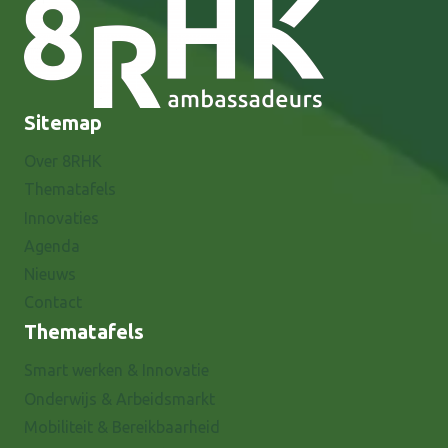
Sitemap
Over 8RHK
Thematafels
Innovaties
Agenda
Nieuws
Contact
Thematafels
Smart werken & Innovatie
Onderwijs & Arbeidsmarkt
Mobiliteit & Bereikbaarheid