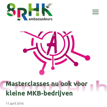
Doorgaan
naar
inhoud
Masterclasses nu ook voor
kleine MKB-bedrijven
11 april 2016