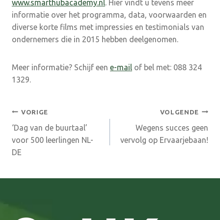
www.smarthubacademy.nl
. Hier vindt u tevens meer
informatie over het programma, data, voorwaarden en
diverse korte films met impressies en testimonials van
ondernemers die in 2015 hebben deelgenomen.
Meer informatie? Schijf een
e-mail
of bel met: 088 324
1329.
Bericht
VORIGE
VOLGENDE
‘Dag van de buurtaal’
Wegens succes geen
navigatie
voor 500 leerlingen NL-
vervolg op Ervaarjebaan!
DE