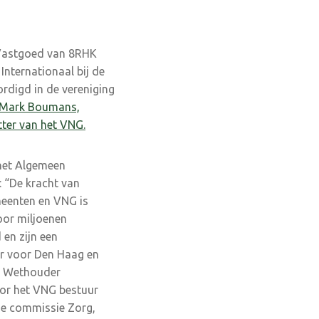
 Vastgoed van 8RHK
nternationaal bij de
ordigd in de vereniging
Mark Boumans,
ter van het VNG.
 het Algemeen
: “De kracht van
meenten en VNG is
oor miljoenen
 en zijn een
r voor Den Haag en
p, Wethouder
or het VNG bestuur
de commissie Zorg,