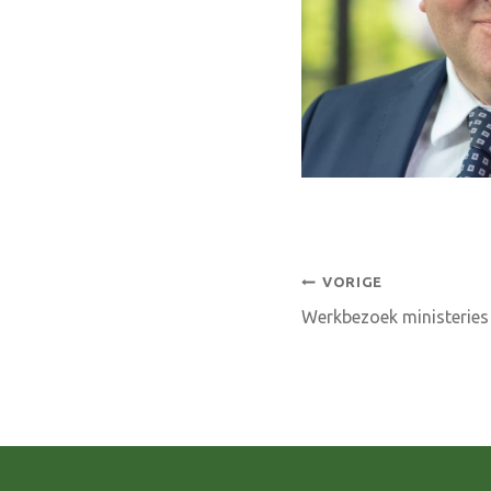
Bericht
VORIGE
Werkbezoek ministeries
navigatie