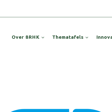
Over 8RHK
Thematafels
Innov