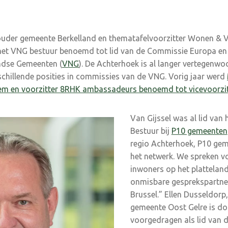
houder gemeente Berkelland en thematafelvoorzitter Wonen &
et VNG bestuur benoemd tot lid van de Commissie Europa en I
ndse Gemeenten (
VNG
). De Achterhoek is al langer vertegenwo
chillende posities in commissies van de VNG. Vorig jaar werd
m en voorzitter 8RHK ambassadeurs benoemd tot vicevoorzit
Van Gijssel was al lid van
Bestuur bij
P10 gemeenten
regio Achterhoek, P10 ge
het netwerk. We spreken v
inwoners op het platteland
onmisbare gesprekspartne
Brussel.” Ellen Dusseldor
gemeente Oost Gelre is do
voorgedragen als lid van 