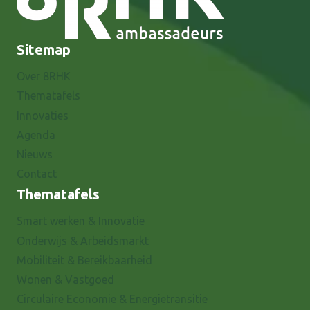
Sitemap
Over 8RHK
Thematafels
Innovaties
Agenda
Nieuws
Contact
Thematafels
Smart werken & Innovatie
Onderwijs & Arbeidsmarkt
Mobiliteit & Bereikbaarheid
Wonen & Vastgoed
Circulaire Economie & Energietransitie