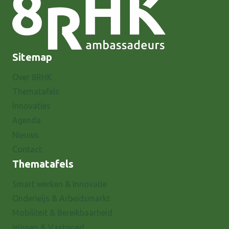
Sitemap
Over 8RHK
Thematafels
Innovaties
Agenda
Nieuws
Contact
Thematafels
Smart werken & Innovatie
Onderwijs & Arbeidsmarkt
Mobiliteit & Bereikbaarheid
Wonen & Vastgoed