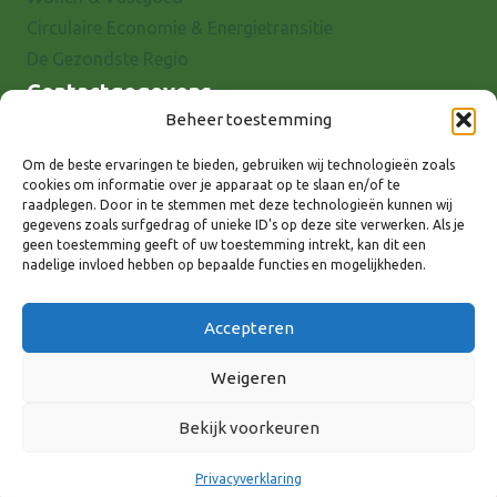
Circulaire Economie & Energietransitie
De Gezondste Regio
Contactgegevens
Beheer toestemming
Raadhuisstraat 25
7001 EX Doetinchem
Om de beste ervaringen te bieden, gebruiken wij technologieën zoals
cookies om informatie over je apparaat op te slaan en/of te
E-mail: info@8rhk.nl
raadplegen. Door in te stemmen met deze technologieën kunnen wij
Telefoonnummers
gegevens zoals surfgedrag of unieke ID's op deze site verwerken. Als je
geen toestemming geeft of uw toestemming intrekt, kan dit een
Privacyverklaring
nadelige invloed hebben op bepaalde functies en mogelijkheden.
Cookieverklaring
Disclaimer
Accepteren
Weigeren
Bekijk voorkeuren
Volg ons via:
Privacyverklaring