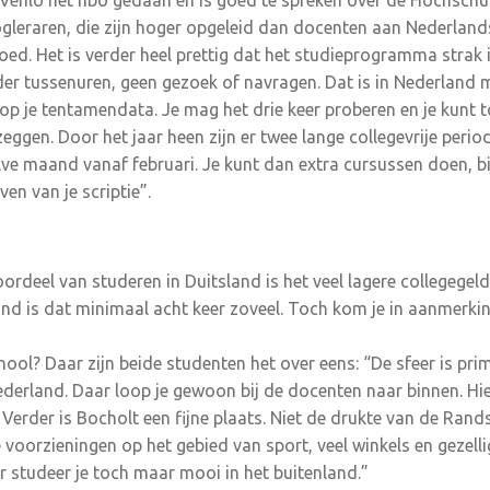
n Venlo het hbo gedaan en is goed te spreken over de Hochschule
ogleraren, die zijn hoger opgeleid dan docenten aan Nederlan
oed. Het is verder heel prettig dat het studieprogramma strak 
der tussenuren, geen gezoek of navragen. Dat is in Nederland 
 op je tentamendata. Je mag het drie keer proberen en je kunt 
gen. Door het jaar heen zijn er twee lange collegevrije peri
ve maand vanaf februari. Je kunt dan extra cursussen doen, b
ven van je scriptie”.
rdeel van studeren in Duitsland is het veel lagere collegegeld
land is dat minimaal acht keer zoveel. Toch kom je in aanmerk
hool? Daar zijn beide studenten het over eens: “De sfeer is pri
Nederland. Daar loop je gewoon bij de docenten naar binnen. Hi
 Verder is Bocholt een fijne plaats. Niet de drukte van de Ran
 voorzieningen op het gebied van sport, veel winkels en gezell
 studeer je toch maar mooi in het buitenland.”