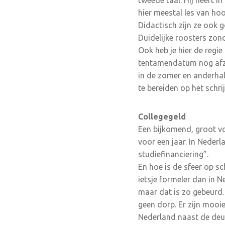
tweede taal. Hij heeft i
hier meestal les van ho
Didactisch zijn ze ook g
Duidelijke roosters zon
Ook heb je hier de regie
tentamendatum nog afzeg
in de zomer en anderhal
te bereiden op het schrij
Collegegeld
Een bijkomend, groot voo
voor een jaar. In Neder
studiefinanciering”.
En hoe is de sfeer op sc
ietsje formeler dan in 
maar dat is zo gebeurd.
geen dorp. Er zijn mooie
Nederland naast de deur