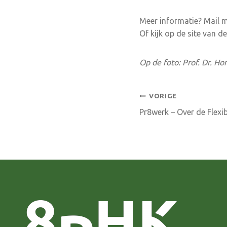
Meer informatie? Mail 
Of kijk op de site van d
Op de foto: Prof. Dr. Ho
Bericht
VORIGE
Pr8werk – Over de Flexib
navigatie