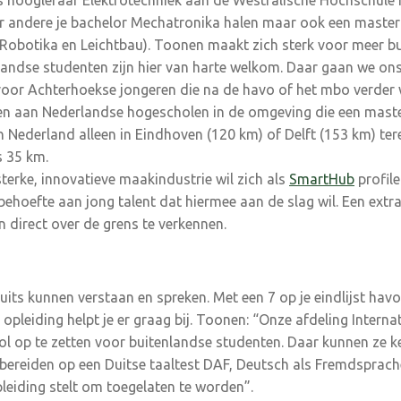
is hoogleraar Elektrotechniek aan de Westfälische Hochschule 
r andere je bachelor Mechatronika halen maar ook een master
: Robotika en Leichtbau). Toonen maakt zich sterk voor meer b
landse studenten zijn hier van harte welkom. Daar gaan we ons
or Achterhoekse jongeren die na de havo of het mbo verder w
n aan Nederlandse hogescholen in de omgeving die een master
n Nederland alleen in Eindhoven (120 km) of Delft (153 km) ter
s 35 km.
terke, innovatieve maakindustrie wil zich als
SmartHub
profile
behoefte aan jong talent dat hiermee aan de slag wil. Een ext
 direct over de grens te verkennen.
uits kunnen verstaan en spreken. Met een 7 op je eindlijst havo
opleiding helpt je er graag bij. Toonen: “Onze afdeling Interna
l op te zetten voor buitenlandse studenten. Daar kunnen ze 
ereiden op een Duitse taaltest DAF, Deutsch als Fremdsprache
eiding stelt om toegelaten te worden”.