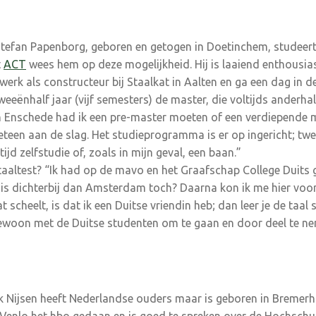
efan Papenborg, geboren en getogen in Doetinchem, studeert 
t
ACT
wees hem op deze mogelijkheid. Hij is laaiend enthousias
k werk als constructeur bij Staalkat in Aalten en ga een dag in 
weeënhalf jaar (vijf semesters) de master, die voltijds anderhalf
n Enschede had ik een pre-master moeten of een verdiepende m
meteen aan de slag. Het studieprogramma is er op ingericht; tw
tijd zelfstudie of, zoals in mijn geval, een baan.”
taaltest? “Ik had op de mavo en het Graafschap College Duits 
 is dichterbij dan Amsterdam toch? Daarna kon ik me hier voor
 scheelt, is dat ik een Duitse vriendin heb; dan leer je de taal
ewoon met de Duitse studenten om te gaan en door deel te 
k Nijsen heeft Nederlandse ouders maar is geboren in Bremerha