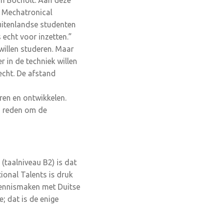
in Bocholt. Aan deze
 Mechatronical
uitenlandse studenten
 echt voor inzetten.”
illen studeren. Maar
 in de techniek willen
echt. De afstand
ren en ontwikkelen.
ra reden om de
 (taalniveau B2) is dat
tional Talents is druk
kennismaken met Duitse
; dat is de enige