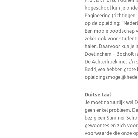
Prof. Dr. Horst Toonen 
hogeschool kun je onde
Engineering (richtingen
op de opleiding: “Neder
Een mooie boodschap vo
zeker ook voor studente
halen. Daarvoor kun je i
Doetinchem – Bocholt i
De Achterhoek met z’n s
Bedrijven hebben grote 
opleidingsmogelijkheden
Duitse taal
Je moet natuurlijk wel D
geen enkel probleem. De 
bezig een Summer Schoo
gewoontes en zich voorb
voorwaarde die onze opl