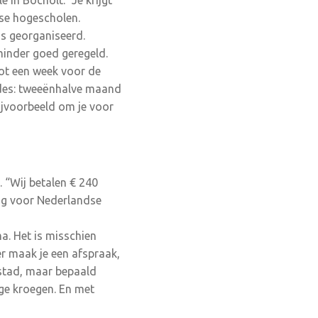
 in Bocholt. “Je krijgt
dse hogescholen.
is georganiseerd.
minder goed geregeld.
tot een week voor de
odes: tweeënhalve maand
ijvoorbeeld om je voor
. “Wij betalen € 240
ing voor Nederlandse
ma. Het is misschien
er maak je een afspraak,
dstad, maar bepaald
ige kroegen. En met