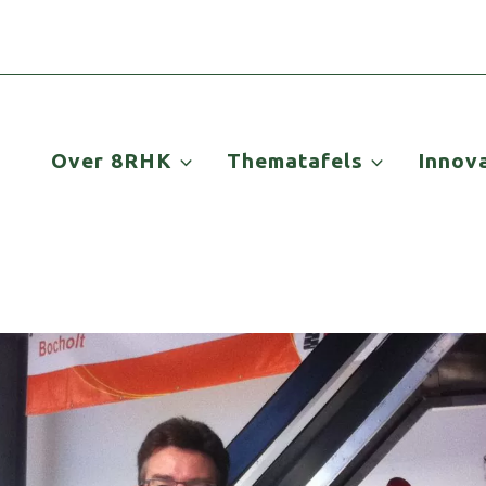
Over 8RHK
Thematafels
Innov