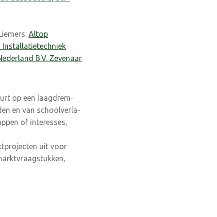
Liemers:
Altop
 Installatietechniek
ederland B.V. Zeve­naar
eurt op een laagdrem­
den en van schoolverla­
appen of interesses,
tprojecten uit voor
smarktvraagstukken,