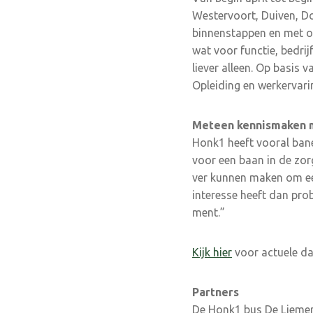
Westervoort, Duiven, D
binnenstappen en met onz
wat voor functie, bedri
liever alleen. Op basis 
Opleiding en werkervarin
Meteen kennismaken 
Honk1 heeft vooral bane
voor een baan in de zorg
ver kunnen maken om een
interesse heeft dan pro
ment.”
Kijk hier
voor actuele dat
Partners
De Honk1 bus De Liemer