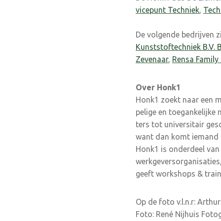
vicepunt Techniek
,
Tech
De volgende bedrijven 
Kunststoftechnie
k
B.V. 
Zevenaar
,
Rensa Famil
Over Honk1
Honk1 zoekt naar een ma
pelige en toegankelijke
ters tot universitair g
want dan komt iemand he
Honk1 is onderdeel va
werkgeversorganisaties,
geeft workshops & train
Op de foto v.l.n.r: Art
Foto: René Nijhuis Fotog