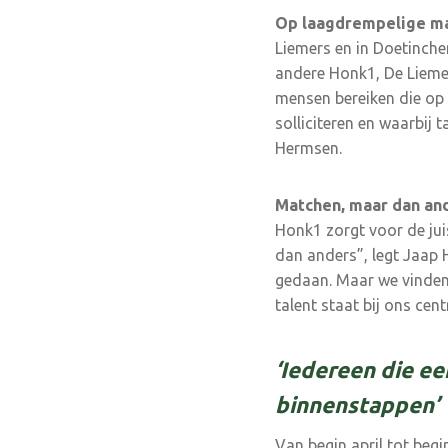
Op laagdrempelige man
Lie­mers en in Doetinche
andere Honk1, De Liemer
mensen be­reiken die op
solliciteren en waarbij
Hermsen.
Matchen, maar dan an
Honk1 zorgt voor de jui
dan anders”, legt Jaap 
gedaan. Maar we vinden 
talent staat bij ons cent
‘Iedereen die e
binnenstappen’
Van begin april tot begi