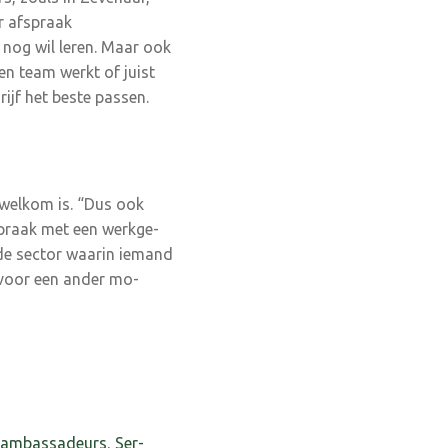
 af­spraak
 nog wil leren. Maar ook
n team werkt of juist
rijf het beste passen.
 welkom is. “Dus ook
fspraak met een werkge­
 de sector waarin iemand
 voor een ander mo­
 ambassadeurs
,
Ser­