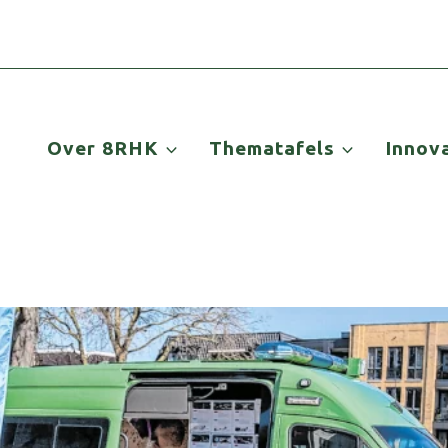
Over 8RHK
Thematafels
Innov