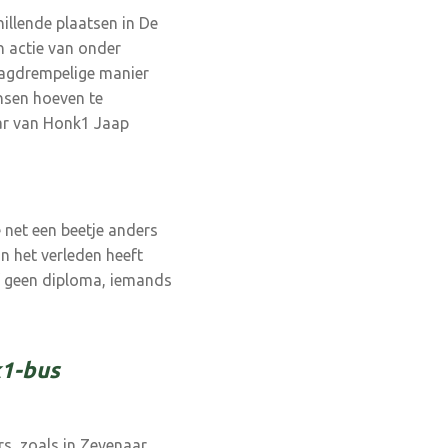
hillende plaatsen in De
n actie van onder
aagdrempelige manier
nsen hoeven te
aar van Honk1 Jaap
net een beetje an­ders
n het verleden heeft
of geen diploma, iemands
k1-bus
rs, zoals in Zevenaar,