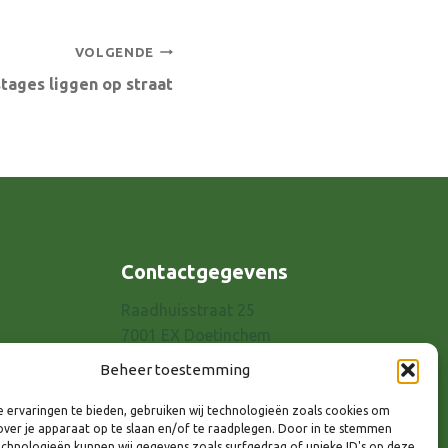
VOLGENDE
tages liggen op straat
Contactgegevens
Raadhuisstraat 25
7001 EX Doetinchem
E-mail: info@8rhk.nl
Beheer toestemming
Telefoonnummers
 ervaringen te bieden, gebruiken wij technologieën zoals cookies om
Privacyverklaring
over je apparaat op te slaan en/of te raadplegen. Door in te stemmen
chnologieën kunnen wij gegevens zoals surfgedrag of unieke ID's op deze