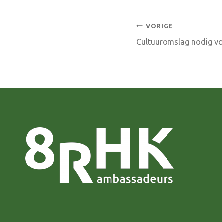
Bericht
VORIGE
Cultuuromslag nodig vo
navigatie