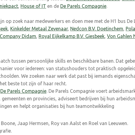
niekpact
,
House of IT
en de
De Parels Compagnie
.
zijn op zoek naar medewerkers en doen mee met de H1 bus De 
Beek
,
Kinkelder Metaal Zevenaar
,
Nedcon B.V.
Doetinchem
,
Pola
y Company Didam
,
Royal Eijkelkamp B.V. Giesbeek
,
Von Gahlen N
tch tus­sen persoonlijke skills en beschikbare banen. Dat geb
 manier voor iedereen: van statushouders tot prak­tisch opgelei
eschoolden. We zoeken naar werk dat past bij ie­mands eigensch
t beste tot zijn of haar recht.
n
De Parels Compagnie
. De Parels Compagnie voert arbeidsmark
 gemeenten en provincies, adviseert bedrijven bij hun arbeid
ingen en helpt organisaties bij hun teamont­wikkeling
hur Boone, Jaap Hermsen, Roy van Aalst en Roel van Leeuwen.
rafie.