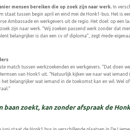
ier mensen bereiken die op zoek zijn naar werk.
In versc
m staat tussen begin april en eind mei de Honk1-bus. Het is ee
se Ambassade en werkge­vers uit de regio. Het doel: op een l
 zoek zijn naar werk. “Wij zoeken passend werk zonder dat me
 talent belangrijker is dan een cv of diploma”, zegt mede-eigen
ders
ste match tussen werkzoekenden en werkge­vers. “Dat doen we 
Hermsen van Honk1 uit. “Natuurlijk kijken we naar wat iemand i
het belang­rijker wat iemand in de toekomst kan en wil. Wel 
raal.”
en baan zoekt, kan zonder afspraak de Hon
n juni staat de Honk1 bus in verschillende plaat­sen in De Lieme