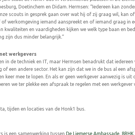
oesburg, Doe­tinchem en Didam. Hermsen: “Iedereen kan zonder
e scouts in gesprek gaan over wat hij of zij graag wil, kan of
jf of werkomgeving iemand aanspreekt en of iemand graag in ee
van kwaliteiten en vaardigheden kijken we welk type baan en bed
g zijn dus minder belangrijk.”
met werkgevers
n in de techniek en IT, maar Hermsen bena­drukt dat iedereen
 of een an­dere sector. Het kan zijn dat we in de bus al een a
 keer mee te lopen. En als er geen werkgever aan­wezig is uit
beren we ter plekke een afspraak te regelen met een werkgever
a, tijden en lo­caties van de Honk1 bus.
s is een sa­menwerking tussen
De Liemerse Am­bassade
,
8RHK