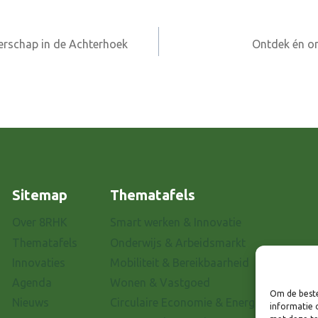
erschap in de Achterhoek
Ontdek én on
Sitemap
Thematafels
Over 8RHK
Smart werken & Innovatie
Thematafels
Onderwijs & Arbeidsmarkt
Innovaties
Mobiliteit & Bereikbaarheid
Agenda
Wonen & Vastgoed
Om de beste
Nieuws
Circulaire Economie & Energietransitie
informatie 