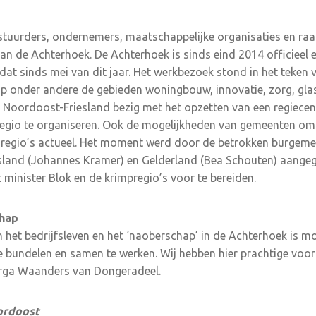
stuurders, ondernemers, maatschappelijke organisaties en ra
n de Achterhoek. De Achterhoek is sinds eind 2014 officieel 
dat sinds mei van dit jaar. Het werkbezoek stond in het teken 
op onder andere de gebieden woningbouw, innovatie, zorg, glas
s Noordoost-Friesland bezig met het opzetten van een regiecen
regio te organiseren. Ook de mogelijkheden van gemeenten om 
de regio’s actueel. Het moment werd door de betrokken burgeme
sland (Johannes Kramer) en Gelderland (Bea Schouten) aange
minister Blok en de krimpregio’s voor te bereiden.
chap
n het bedrijfsleven en het ‘naoberschap’ in de Achterhoek is moo
bundelen en samen te werken. Wij hebben hier prachtige voor
rga Waanders van Dongeradeel.
ordoost