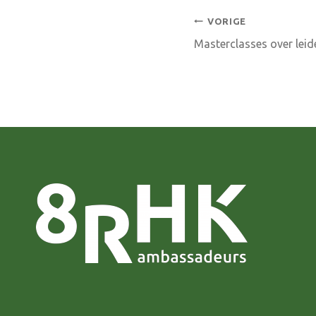
Bericht
VORIGE
Masterclasses over leid
navigatie