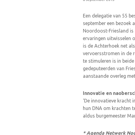
Een delegatie van 55 be
september een bezoek aa
Noordoost-Friesland is 
ervaringen uitwisselen 
is de Achterhoek net al
vervoersstromen in de 
te stimuleren is in bei
gedeputeerden van Frie
aanstaande overleg met 
Innovatie en naobers
‘De innovatieve kracht i
hun DNA om krachten te 
aldus burgemeester Ma
* Agenda Netwerk No