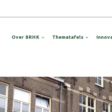
Over 8RHK
Thematafels
Innov