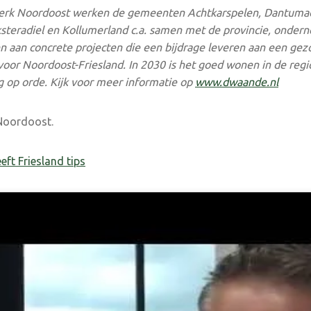
erk Noordoost werken de
gemeenten Achtkarspelen, Dantumad
steradiel en Kollumerland c.a.
samen met de provincie, onder
en aan concrete projecten die een bijdrage leveren aan een gez
or Noordoost-Friesland. In 2030 is het goed wonen in de regio
 op orde. Kijk voor meer informatie op
www.dwaande.nl
Noordoost.
ft Friesland tips