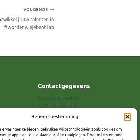
VOLGENDE
twikkel jouw talenten in
#wordenwiejebent lab
Contactgegevens
Raadhuisstraat 25
7001 EX Doetinchem
E-mail: info@8rhk.nl
Beheer toestemming
Telefoonnummers
 ervaringen te bieden, gebruiken wij technologieën zoals cookies om
Privacyverklaring
over je apparaat op te slaan en/of te raadplegen. Door in te stemmen