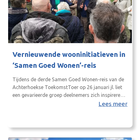
Vernieuwende wooninitiatieven in
‘Samen Goed Wonen’-reis
Tijdens de derde Samen Goed Wonen-reis van de
Achterhoekse ToekomstToer op 26 januari jl. liet
een gevarieerde groep deelnemers zich inspireren
door vernieuwende wooninitiatieven. Gemene deler
Lees meer
hierin bleken de initiatiefnemers, die vanuit een
gezamenlijk ideaal en met tomeloze inzet veel
mooie dingen weten te realiseren. Ook deze reis
leverde veel positieve reacties op. “Ik vond…