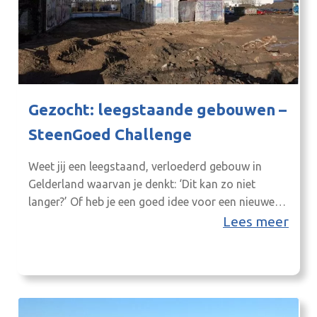
Gezocht: leegstaande gebouwen –
SteenGoed Challenge
Weet jij een leegstaand, verloederd gebouw in
Gelderland waarvan je denkt: ‘Dit kan zo niet
langer?’ Of heb je een goed idee voor een nieuwe
functie in een leeg gebouw, maar je weet nog niet
Lees meer
waar? Help mee met de aanpak van leegstaand
vastgoed in Gelderland met de challenge
SteenGoed Benutten. Fase 1: De komende…