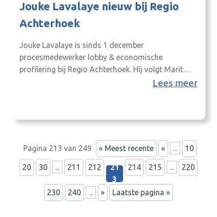
Jouke Lavalaye nieuw bij Regio
Achterhoek
Jouke Lavalaye is sinds 1 december
procesmedewerker lobby & economische
profilering bij Regio Achterhoek. Hij volgt Marit
Maglio op. Jouke gaat zich bezighouden met de
Lees meer
lobby in Arnhem/ Den Haag en economische
profilering. Hij ondersteunt de Regiegroep Smart
Industry Achterhoek en is aanspreekpunt/
procesbegeleider voor Achterhoek2020 Jong.
“Regio Achterhoek biedt mij de kans om in…
Pagina 213 van 249
« Meest recente
«
...
10
20
30
...
211
212
21
214
215
...
220
3
230
240
...
»
Laatste pagina »