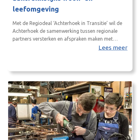
leefomgeving
Met de Regiodeal ‘Achterhoek in Transitie’ wil de
Achterhoek de samenwerking tussen regionale
partners versterken en afspraken maken met
provincie Gelderland, Rijksoverheid en relevante
Lees meer
landelijke partijen over de aanpak van en inzet op
de opgaven rond wonen en (leegstaand) vastgoed.