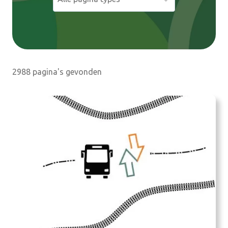
e
n
2988 pagina's gevonden