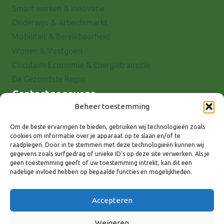
Smart werken & Innovatie
Onderwijs & Arbeidsmarkt
Mobiliteit & Bereikbaarheid
Wonen & Vastgoed
Circulaire Economie & Energietransitie
De Gezondste Regio
Contactgegevens
Beheer toestemming
Raadhuisstraat 25
7001 EX Doetinchem
Om de beste ervaringen te bieden, gebruiken wij technologieën zoals
cookies om informatie over je apparaat op te slaan en/of te
E-mail: info@8rhk.nl
raadplegen. Door in te stemmen met deze technologieën kunnen wij
Telefoonnummers
gegevens zoals surfgedrag of unieke ID's op deze site verwerken. Als je
geen toestemming geeft of uw toestemming intrekt, kan dit een
Privacyverklaring
nadelige invloed hebben op bepaalde functies en mogelijkheden.
Cookieverklaring
Disclaimer
Accepteren
Weigeren