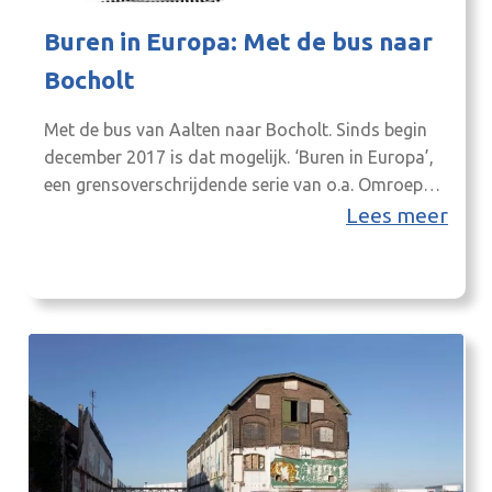
Buren in Europa: Met de bus naar
Bocholt
Met de bus van Aalten naar Bocholt. Sinds begin
december 2017 is dat mogelijk. ‘Buren in Europa’,
een grensoverschrijdende serie van o.a. Omroep
Gelderland, nam de bus en vroeg passagiers en
Lees meer
politici of de nieuwe lijn een beetje bevalt. De
buslijn is ingesteld bij wijze van proef. Onderzocht
wordt of er behoefte is aan een…