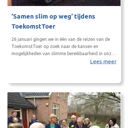
‘Samen slim op weg’ tijdens
ToekomstToer
26 januari gingen we in één van de reizen van de
ToekomstToer op zoek naar de kansen en
mogelijkheden van slimme bereikbaarheid in onze
regio. De deelnemers waren blij verrast en
Lees meer
enthousiast over de verschillende
mobiliteitsoplossingen die er nu al zijn of waar in
de toekomst aan gewerkt wordt in de Achterhoek.
We startten met…