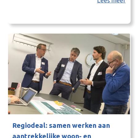
Lees meer
en de Achterhoek nauwelijks nog bodemfauna
bevat door overbemesting en te vaak ploegen en
scheuren. ‘Zombiebodem’ noemde hij de akkers:
“Het ziet er groen uit, maar is zo dood…
Regiodeal: samen werken aan
aantrekkelijke woon- en