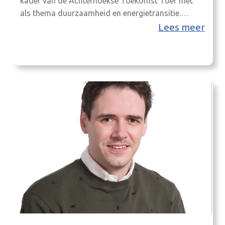
kader van de Achterhoekse Toekomst Toer met
als thema duurzaamheid en energietransitie.
Onderdelen van het programma van de reis zijn
Lees meer
gefilmd. Bekijk hieronder in het kort het
videoverslag. Er is ook een uitgebreidere, lange
video-impressie, te bekijken via
https://vimeo.com/248294553. Lees ook het
bericht van Achterhoek Nieuws…