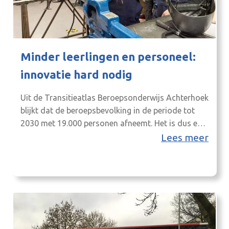
Minder leerlingen en personeel:
innovatie hard nodig
Uit de Transitieatlas Beroepsonderwijs Achterhoek
blijkt dat de beroepsbevolking in de periode tot
2030 met 19.000 personen afneemt. Het is dus een
stevige opgave om de Achterhoekse economie
Lees meer
minstens zo goed te laten groeien als de
Nederlandse, zoals de ambitie is van de
Uitvoeringsagenda Achterhoek2.0. Volgens
prognoses zal het aantal leerlingen op de scholen
voor…