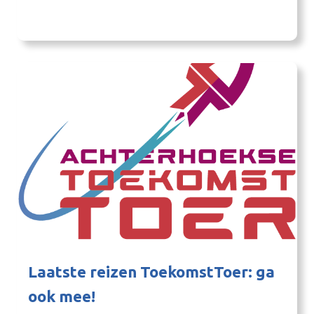
buurtschap Hupsel bij Eibergen. Ook maakt het
verkeer gebruik van de aansluiting De Laarberg om
van en naar het bedrijventerrein, Groenlo en
Vreden te…
Laatste reizen ToekomstToer: ga
ook mee!