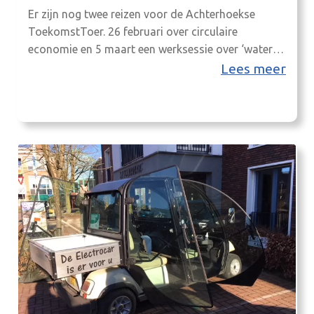
Er zijn nog twee reizen voor de Achterhoekse
ToekomstToer. 26 februari over circulaire
economie en 5 maart een werksessie over ‘water’.
Lees meer info en ga mee! Aanmelden is nodig,
Lees meer
door het formulier in te vullen op
toekomsttoer.nl/ikgamee. 26/2 – Circulaire
economie in praktijk Aanmelding uiterlijk 19
februari! Maandag 26 februari bezoekt de bus
van…