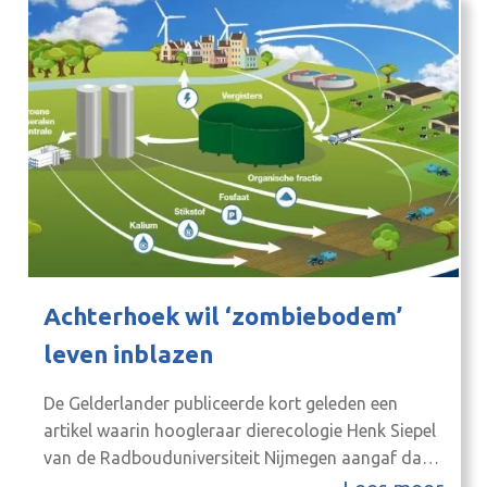
Achterhoek wil ‘zombiebodem’
leven inblazen
De Gelderlander publiceerde kort geleden een
artikel waarin hoogleraar dierecologie Henk Siepel
van de Radbouduniversiteit Nijmegen aangaf dat
uit steekproeven blijkt dat de bodem van Twente