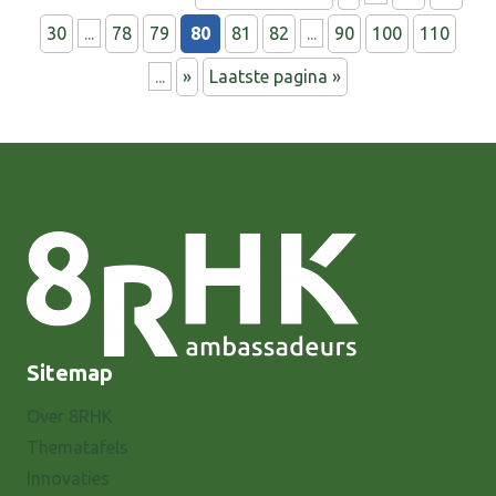
30
...
78
79
80
81
82
...
90
100
110
...
»
Laatste pagina »
Sitemap
Over 8RHK
Thematafels
Innovaties