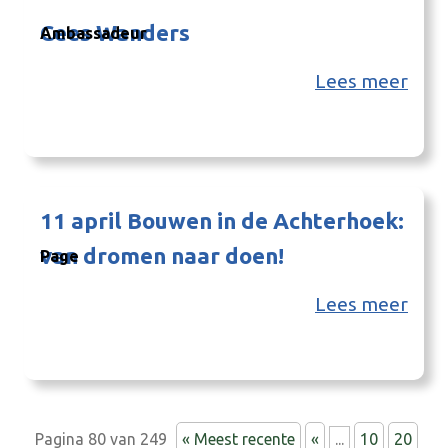
Cees Wanders
Ambassadeur
Lees meer
11 april Bouwen in de Achterhoek:
van dromen naar doen!
Page
Lees meer
Pagina 80 van 249
« Meest recente
«
...
10
20