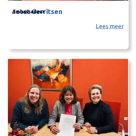
Joost Gerritsen
Ambassadeur
Lees meer