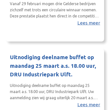
Vanaf 29 februari mogen drie Gelderse bedrijven
zichzelf met trots een circulaire winnaar noemen.
Deze prestatie plaatst hen direct in de competitie
voor de landelijke finale op 15 maart in de
Lees meer
Malietoren, waar zij kans maken op aanzienlijke
geldprijzen. De Achterhoek had de eer de Gelderse
finalisten tijdens deze vierde editie van de
prijsvraag te…
Uitnodiging deelname buffet op
maandag 25 maart a.s. 18.00 uur,
DRU Industriepark Ulft.
Uitnodiging deelname buffet op maandag 25
maart a.s. 18.00 uur, DRU Industriepark Ulft. Uw
aanmelding zien wij graag uiterlijk 20 maart a.s.
tegemoet. Bij voorbaat dank. Voorafgaand aan het
Lees meer