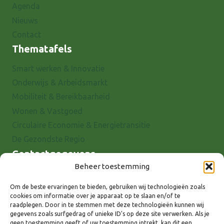
Agenda
Nieuws
Contact
Thematafels
Smart werken & Innovatie
Onderwijs & Arbeidsmarkt
Mobiliteit & Bereikbaarheid
Wonen & Vastgoed
Circulaire Economie & Energietransitie
De Gezondste Regio
Contactgegevens
Beheer toestemming
Raadhuisstraat 25
7001 EX Doetinchem
Om de beste ervaringen te bieden, gebruiken wij technologieën zoals
cookies om informatie over je apparaat op te slaan en/of te
E-mail: info@8rhk.nl
raadplegen. Door in te stemmen met deze technologieën kunnen wij
Telefoonnummers
gegevens zoals surfgedrag of unieke ID's op deze site verwerken. Als je
geen toestemming geeft of uw toestemming intrekt, kan dit een