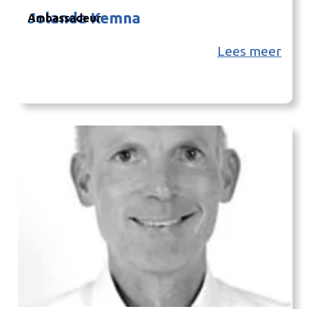
Jolanda Kemna
Ambassadeur
Lees meer