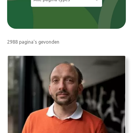
e
n
2988 pagina's gevonden