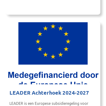
industrie en bouw. Wanneer: woensdag 3 april
2024Waar: ’t Grachthuys, Kruittorenstraat 1, 7126
BH BredevoortAanvang: 20.00 uurAanmelden:
tonnystoltenborg@zonnet.nl Organisator:
Stichting Natuur en Milieu Aalten (SNMA)/Stichting
Leven met de…
LEADER Achterhoek 2024-2027
LEADER is een Europese subsidieregeling voor