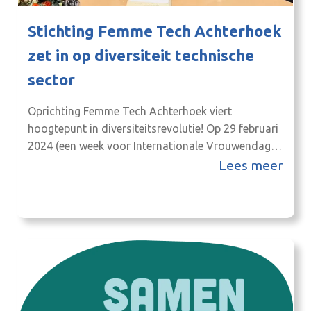
Stichting Femme Tech Achterhoek
zet in op diversiteit technische
sector
Oprichting Femme Tech Achterhoek viert
hoogtepunt in diversiteitsrevolutie! Op 29 februari
2024 (een week voor Internationale Vrouwendag
op 8 maart) is het initiatief Femme Tech
Lees meer
Achterhoek officieel opgericht. Wat begon als een
bescheiden idee op LinkedIn, is uitgegroeid tot een
dynamische kracht die diversiteit in de technische
sector omarmt. Door bedrijfsbezoeken,
techniekdagen en voorlichtingsbijeenkomsten
hebben…