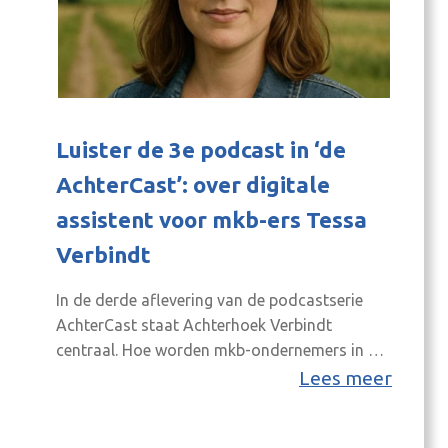
Luister de 3e podcast in ‘de
AchterCast’: over digitale
assistent voor mkb-ers Tessa
Verbindt
In de derde aflevering van de podcastserie
AchterCast staat Achterhoek Verbindt
centraal. Hoe worden mkb-ondernemers in de
regio sneller en gerichter verbonden met de
Lees meer
juiste ondersteuning? En welke rol kan een
digitale assistent daarin spelen? Angelique