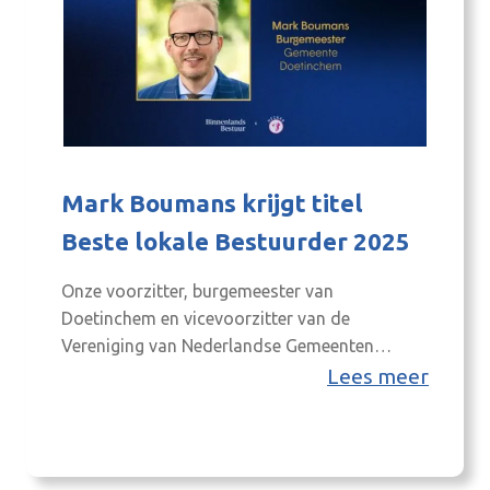
Mark Boumans krijgt titel
Beste lokale Bestuurder 2025
Onze voorzitter, burgemeester van
Doetinchem en vicevoorzitter van de
Vereniging van Nederlandse Gemeenten
(VNG), Mark Boumans, ontving woensdag 4
Lees meer
februari de landelijke eretitel Beste lokale
Bestuurder 2025 uit handen van de
voorgaande winnaar, Femke Halsema,
burgemeester van Amsterdam. Wij zijn