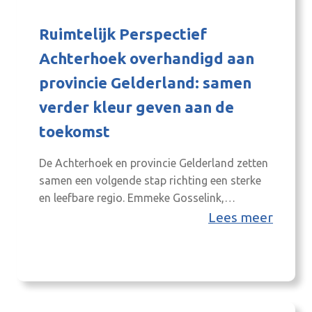
Ruimtelijk Perspectief
Achterhoek overhandigd aan
provincie Gelderland: samen
verder kleur geven aan de
toekomst
De Achterhoek en provincie Gelderland zetten
samen een volgende stap richting een sterke
en leefbare regio. Emmeke Gosselink,
voorzitter van de stuurgroep Ruimtelijk
Lees meer
Perspectief Achterhoek (RPA) en boardlid van
8RHK Ambassadeurs, overhandigde vandaag
het perspectief aan gedeputeerden Helga
Witjes en Dirk Vreugdenhil van Provincie
Gelderland. Landelijk gezien komen veel