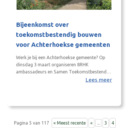
Bijeenkomst over
toekomstbestendig bouwen
voor Achterhoekse gemeenten
Werk je bij een Achterhoekse gemeente? Op
dinsdag 3 maart organiseren 8RHK
ambassadeurs en Samen Toekomstbestendig
Bouwen een bijeenkomst op De Kwekerij in
Lees meer
Doetinchem, speciaal voor ambtenaren en
bestuurders van Achterhoekse gemeenten.
Tijdens deze bijeenkomst staat de rol van
gemeenten bij toekomstbestendige
woningbouw centraal. Deelnemers gaan in op
vragen als: welke eisen kun je stellen…
Pagina 5 van 117
« Meest recente
«
...
3
4