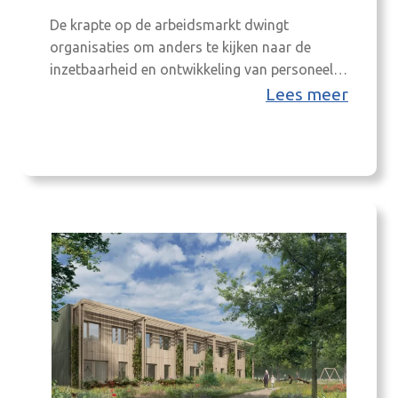
De krapte op de arbeidsmarkt dwingt
organisaties om anders te kijken naar de
inzetbaarheid en ontwikkeling van personeel.
Niet iedereen groeit via de klassieke ladder en
Lees meer
niet elk diploma zegt alles over iemands
mogelijkheden. Wat betekent dat voor je
keuzes als HR-professional?
Op woensdag 11 maart organiseert het
Grensland College in samenwerking
met SmartHub Young Talent een inspirerende
HR-masterclass. In deze masterclass…