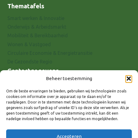
Thematafels
Smart werken & Innovatie
Onderwijs & Arbeidsmarkt
Mobiliteit & Bereikbaarheid
Wonen & Vastgoed
Circulaire Economie & Energietransitie
De Gezondste Regio
Contactgegevens
Beheer toestemming
Raadhuisstraat 25
7001 EX Doetinchem
Om de beste ervaringen te bieden, gebruiken wij technologieën zoals
cookies om informatie over je apparaat op te slaan en/of te
E-mail: info@8rhk.nl
raadplegen. Door in te stemmen met deze technologieën kunnen wij
Telefoonnummers
gegevens zoals surfgedrag of unieke ID's op deze site verwerken. Als je
geen toestemming geeft of uw toestemming intrekt, kan dit een
Privacyverklaring
nadelige invloed hebben op bepaalde functies en mogelijkheden.
Cookieverklaring
Disclaimer
Accepteren