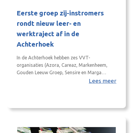
Eerste groep zij-instromers
rondt nieuw leer- en
werktraject af in de
Achterhoek
In de Achterhoek hebben zes VVT-
organisaties (Azora, Careaz, Markenheem,
Gouden Leeuw Groep, Sensire en Marga
Klompé) hun krachten gebundeld onder de
Lees meer
naam Zorg voor Mekaar. Samen zetten zij zich
in om meer talent te vinden én te behouden
voor de zorg. Eén van de manieren waarop zij
dit doen, is door nieuwe, laagdrempelige leer-
en…