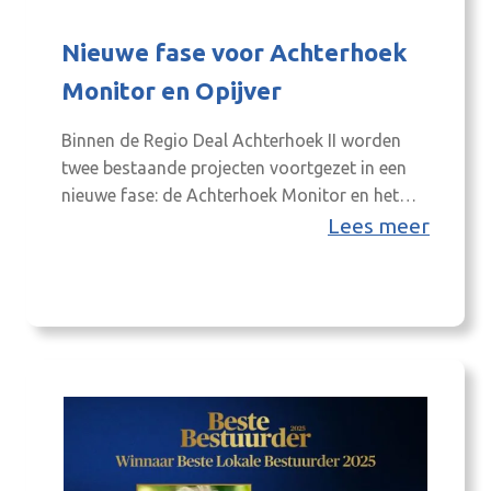
Nieuwe fase voor Achterhoek
Monitor en Opijver
Binnen de Regio Deal Achterhoek II worden
twee bestaande projecten voortgezet in een
nieuwe fase: de Achterhoek Monitor en het
Achterhoeks Talentenfonds Opijver. Beide
Lees meer
projecten maken onderdeel uit van de
uitvoering van de Achterhoek Visie 2030 en
leveren ieder op een eigen manier een bijdrage
aan de regionale samenwerking in de periode
2026–2028. De Achterhoek…