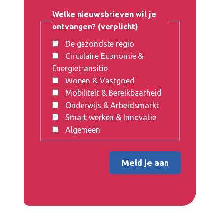
Welke nieuwsbrieven wil je
ontvangen? (verplicht)
De gezondste regio
Circulaire Economie &
Energietransitie
Wonen & Vastgoed
Mobiliteit & Bereikbaarheid
Onderwijs & Arbeidsmarkt
Smart werken & Innovatie
Algemeen