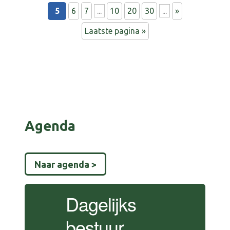
5
6
7
...
10
20
30
...
»
Laatste pagina »
Agenda
Naar agenda >
Dagelijks
bestuur