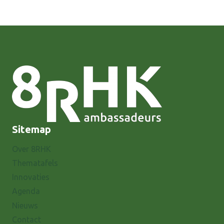
Sitemap
Over 8RHK
Thematafels
Innovaties
Agenda
Nieuws
Contact