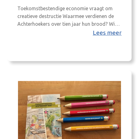
Toekomstbestendige economie vraagt om
creatieve destructie Waarmee verdienen de
Achterhoekers over tien jaar hun brood? Wie
het weet, mag het zeggen. Zeker is dat er in
Lees meer
2036 banen zullen zijn die we nu nog niet
kennen. Volgens hoogleraar Henri de Groot,
spreker tijdens het Achterhoek Monitor-
jaarcongres, mogen we ervan uitgaan dat de
regio in de…