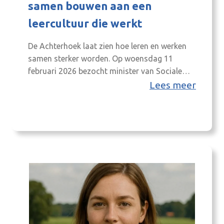
samen bouwen aan een
leercultuur die werkt
De Achterhoek laat zien hoe leren en werken
samen sterker worden. Op woensdag 11
februari 2026 bezocht minister van Sociale
Zaken en Werkgelegenheid, Mariëlle Paul de
Lees meer
Achterhoek. Tijdens dit werkbezoek ging zij in
gesprek met het Achterhoeks talentenfonds
Opijver, dat dit jaar ook een 5-jarig jubileum
viert. Projectmanager Henk Korten: ‘We
hebben vandaag goed kunnen…