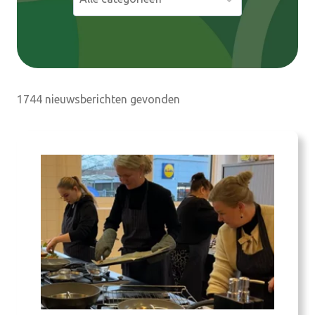
e
n
1744 nieuwsberichten gevonden