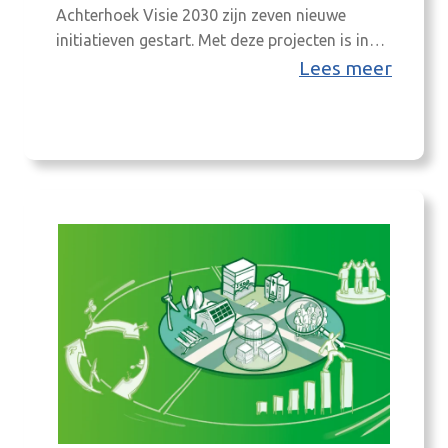
Achterhoek Visie 2030 zijn zeven nieuwe
initiatieven gestart. Met deze projecten is in
alle Achterhoekse gemeenten een initiatief in
Lees meer
uitvoering dat zich richt op het versterken van
de gemeenschap. In Mariënvelde bestond al
een vergelijkbaar initiatief; de overige
gemeenten sluiten hier nu op aan met een
eigen…