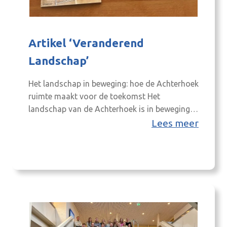
Artikel ‘Veranderend
Landschap’
Het landschap in beweging: hoe de Achterhoek
ruimte maakt voor de toekomst Het
landschap van de Achterhoek is in beweging.
Dat is onvermijdelijk. Water, landbouw, natuur,
Lees meer
energie, economie en wonen komen hier
samen en vragen allemaal om ruimte. Dat
werd duidelijk tijdens de presentatie van de
Achterhoek Monitor en de deelsessies over
het veranderend landschap….