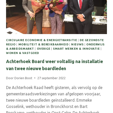
VERGADERING
CIRCULAIRE ECONOMIE & ENERGIETRANSITIE
|
DE GEZONDSTE
REGIO
|
MOBILITEIT & BEREIKBAARHEID
|
NIEUWS
|
ONDERWIJS
& ARBEIDSMARKT
|
OVERIGE
|
SMART WERKEN & INNOVATIE
|
WONEN & VASTGOED
Achterhoek Board weer voltallig na installatie
van twee nieuwe boardleden
Door
Dorien Boot
27 september 2022
De Achterhoek Raad heeft gisteren, als vervolg op de
gemeenteraadsverkiezingen van afgelopen voorjaar,
twee nieuwe boardleden geïnstalleerd. Emmeke
Gosselink, wethouder in Bronckhorst en Bart
Porskamp, wethouder in Oost Gelre. De Achterhoek