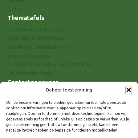
Contact
Thematafels
Smart werken & Innovatie
Onderwijs & Arbeidsmarkt
Mobiliteit & Bereikbaarheid
Wonen & Vastgoed
Circulaire Economie & Energietransitie
De Gezondste Regio
Contactgegevens
Beheer toestemming
Raadhuisstraat 25
7001 EX Doetinchem
Om de beste ervaringen te bieden, gebruiken wij technologieën zoals
cookies om informatie over je apparaat op te slaan en/of te
E-mail: info@8rhk.nl
raadplegen. Door in te stemmen met deze technologieën kunnen wij
Telefoonnummers
gegevens zoals surfgedrag of unieke ID's op deze site verwerken. Als je
geen toestemming geeft of uw toestemming intrekt, kan dit een
Privacyverklaring
nadelige invloed hebben op bepaalde functies en mogelijkheden.
Cookieverklaring