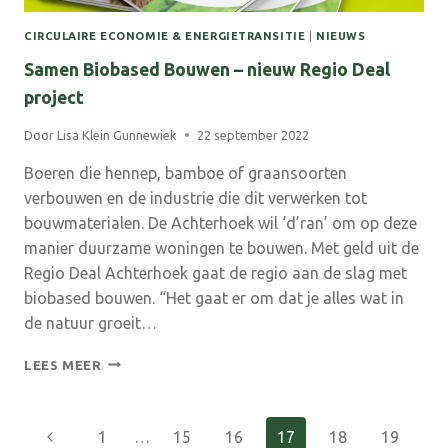
CIRCULAIRE ECONOMIE & ENERGIETRANSITIE
|
NIEUWS
Samen Biobased Bouwen – nieuw Regio Deal
project
Door
Lisa Klein Gunnewiek
22 september 2022
Boeren die hennep, bamboe of graansoorten
verbouwen en de industrie die dit verwerken tot
bouwmaterialen. De Achterhoek wil ‘d’ran’ om op deze
manier duurzame woningen te bouwen. Met geld uit de
Regio Deal Achterhoek gaat de regio aan de slag met
biobased bouwen. “Het gaat er om dat je alles wat in
de natuur groeit…
SAMEN
LEES MEER
BIOBASED
BOUWEN
–
Paginanavigatie
Vorige
1
…
15
16
17
18
19
NIEUW