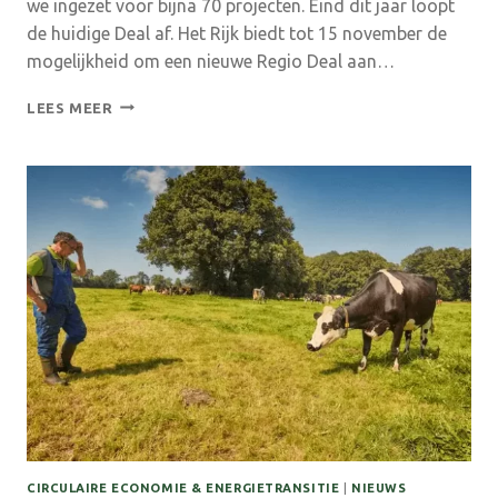
we ingezet voor bijna 70 projecten. Eind dit jaar loopt
de huidige Deal af. Het Rijk biedt tot 15 november de
mogelijkheid om een nieuwe Regio Deal aan…
UITNODIGING
LEES MEER
KLANKBORDBIJEENKOMST
NIEUWE
REGIO
DEAL
AANVRAAG
–
17
OKTOBER
2022
CIRCULAIRE ECONOMIE & ENERGIETRANSITIE
|
NIEUWS