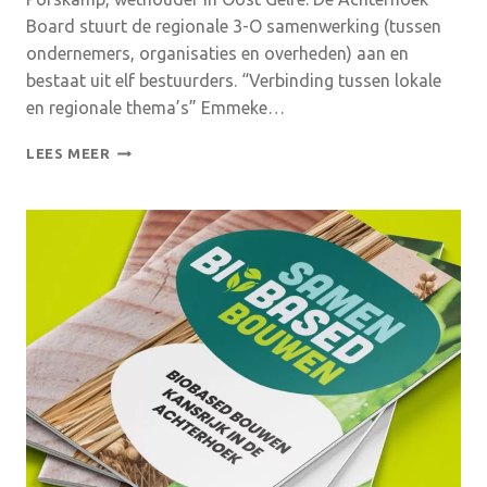
Board stuurt de regionale 3-O samenwerking (tussen
ondernemers, organisaties en overheden) aan en
bestaat uit elf bestuurders. “Verbinding tussen lokale
en regionale thema’s” Emmeke…
ACHTERHOEK
LEES MEER
BOARD
WEER
VOLTALLIG
NA
INSTALLATIE
VAN
TWEE
NIEUWE
BOARDLEDEN