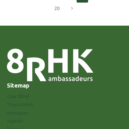
REGIO
pagina
Volgende
20
DEAL
PROJECT
pagina
Sitemap
Over 8RHK
Thematafels
Innovaties
Agenda
Nieuws