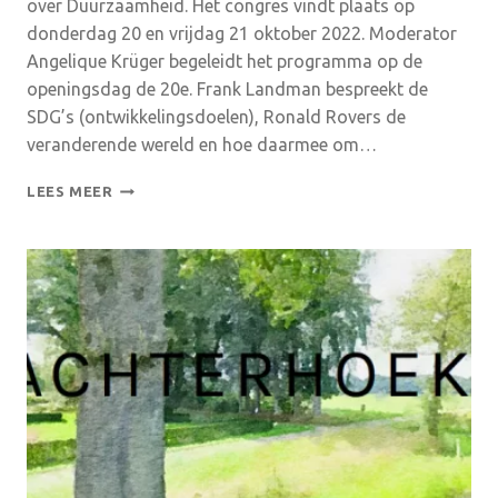
over Duurzaamheid. Het congres vindt plaats op
donderdag 20 en vrijdag 21 oktober 2022. Moderator
Angelique Krüger begeleidt het programma op de
openingsdag de 20e. Frank Landman bespreekt de
SDG’s (ontwikkelingsdoelen), Ronald Rovers de
veranderende wereld en hoe daarmee om…
INTERNATIONAAL
LEES MEER
CONGRES
DUURZAAMHEID
IN
AALTEN
EN
WINTERSWIJK
20
EN
21
OKTOBER