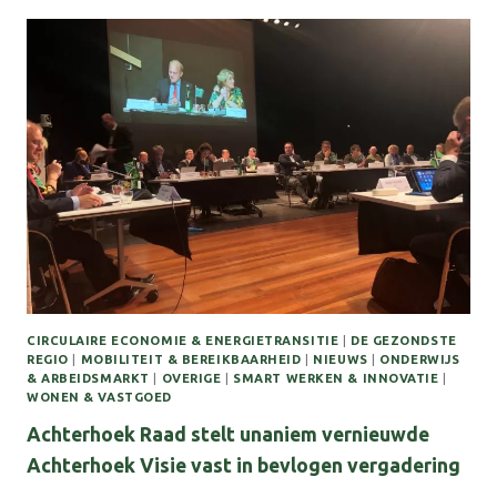
MEE
VOOR
LANDSCHAPSONTWERP
EO
WIJERS
PRIJSVRAAG
CIRCULAIRE ECONOMIE & ENERGIETRANSITIE
|
DE GEZONDSTE
REGIO
|
MOBILITEIT & BEREIKBAARHEID
|
NIEUWS
|
ONDERWIJS
& ARBEIDSMARKT
|
OVERIGE
|
SMART WERKEN & INNOVATIE
|
WONEN & VASTGOED
Achterhoek Raad stelt unaniem vernieuwde
Achterhoek Visie vast in bevlogen vergadering