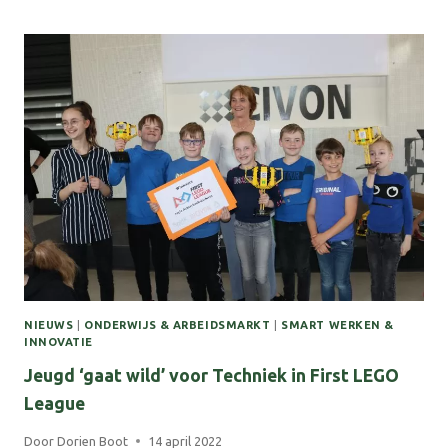
DE
GRENS
–
HOE
DOE
JE
DAT?
NIEUWS
|
ONDERWIJS & ARBEIDSMARKT
|
SMART WERKEN &
INNOVATIE
Jeugd ‘gaat wild’ voor Techniek in First LEGO
League
Door
Dorien Boot
14 april 2022