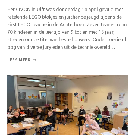
Het CIVON in Ulft was donderdag 14 april gevuld met
ratelende LEGO blokjes en juichende jeugd tijdens de
First LEGO League in de Achterhoek. Zeven teams, ruim
70 kinderen in de leeftijd van 9 tot en met 15 jaar,
streden om de titel van beste bouwers. Onder toeziend
oog van diverse juryleden uit de techniekwereld…
JEUGD
LEES MEER
‘GAAT
WILD’
VOOR
TECHNIEK
IN
FIRST
LEGO
LEAGUE