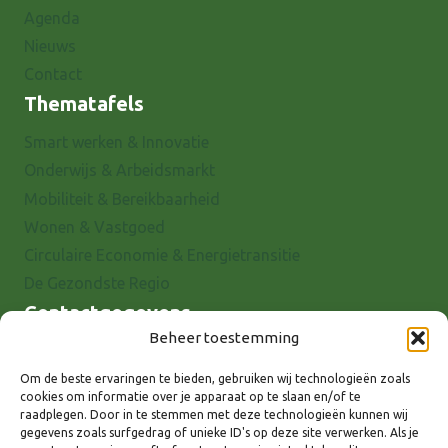
Agenda
Nieuws
Contact
Thematafels
Smart werken & Innovatie
Onderwijs & Arbeidsmarkt
Mobiliteit & Bereikbaarheid
Wonen & Vastgoed
Circulaire Economie & Energietransitie
De Gezondste Regio
Contactgegevens
Beheer toestemming
Raadhuisstraat 25
7001 EX Doetinchem
Om de beste ervaringen te bieden, gebruiken wij technologieën zoals
cookies om informatie over je apparaat op te slaan en/of te
E-mail: info@8rhk.nl
raadplegen. Door in te stemmen met deze technologieën kunnen wij
Telefoonnummers
gegevens zoals surfgedrag of unieke ID's op deze site verwerken. Als je