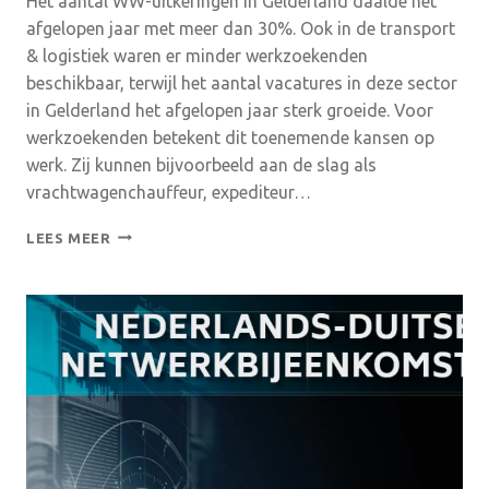
Het aantal WW-uitkeringen in Gelderland daalde het
afgelopen jaar met meer dan 30%. Ook in de transport
& logistiek waren er minder werkzoekenden
beschikbaar, terwijl het aantal vacatures in deze sector
in Gelderland het afgelopen jaar sterk groeide. Voor
werkzoekenden betekent dit toenemende kansen op
werk. Zij kunnen bijvoorbeeld aan de slag als
vrachtwagenchauffeur, expediteur…
VEEL
LEES MEER
VACATURES
TRANSPORT
&
LOGISTIEK
IN
GELDERLAND