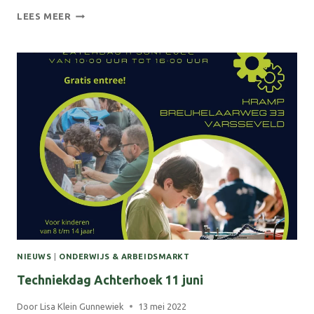
DALING
LEES MEER
WW
IN
GELDERLAND
ZET
STEVIG
DOOR
NIEUWS
|
ONDERWIJS & ARBEIDSMARKT
Techniekdag Achterhoek 11 juni
Door
Lisa Klein Gunnewiek
13 mei 2022