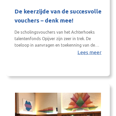
De keerzijde van de succesvolle
vouchers – denk mee!
De scholingsvouchers van het Achterhoeks
talentenfonds Opijver zijn zeer in trek. De
toeloop in aanvragen en toekenning van de
vouchers is zelfs zo groot, dat het budget
Lees meer
rond de zomer waarschijnlijk op is. Natuurlijk
willen we dit succesvolle project in de regio
voortzetten en nog meer inwoners helpen in
hun ontwikkeling. Daarom wordt nu
naarstig…