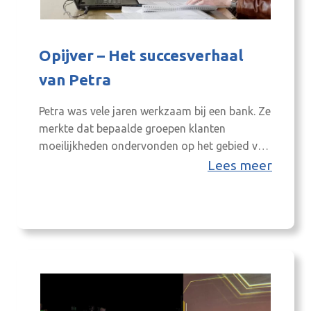
Opijver –
Het succesverhaal
van Petra
Petra was vele jaren werkzaam bij een bank. Ze
merkte dat bepaalde groepen klanten
moeilijkheden ondervonden op het gebied van
financiën. Hierin wilde ze iets betekenen en
Lees meer
daarom informeerde ze naar het beroep van
bewindvoerder. Petra ging in gesprek met haar
vriendin Ilse, die eenzelfde overstap had
gemaakt. Gemotiveerd begon ze aan een
cursus, maar merkte…