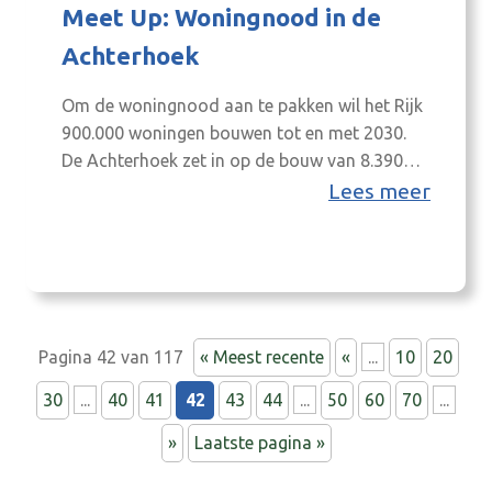
Meet Up: Woningnood in de
Achterhoek
Om de woningnood aan te pakken wil het Rijk
900.000 woningen bouwen tot en met 2030.
De Achterhoek zet in op de bouw van 8.390
woningen. Hiervan moet 30% sociale huur zijn.
Lees meer
Bouwen, bouwen, bouwen, zou je zeggen.
Maar zo simpel is het niet. Waarom niet? Dit
voorjaar zoomen we drie avonden in op de…
Pagina 42 van 117
« Meest recente
«
...
10
20
30
...
40
41
42
43
44
...
50
60
70
...
»
Laatste pagina »