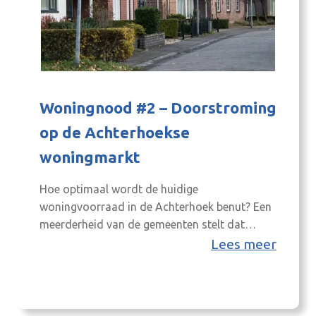
Woningnood #2 – Doorstroming
op de Achterhoekse
woningmarkt
Hoe optimaal wordt de huidige
woningvoorraad in de Achterhoek benut? Een
meerderheid van de gemeenten stelt dat
gebrekkige doorstroming van 55-plussers de
Lees meer
belangrijkste reden is van de woningcrisis in
ons land. Als ouders hun huis na het uitvliegen
van de kinderen gemakkelijker zouden
inwisselen voor een woning die past bij hun