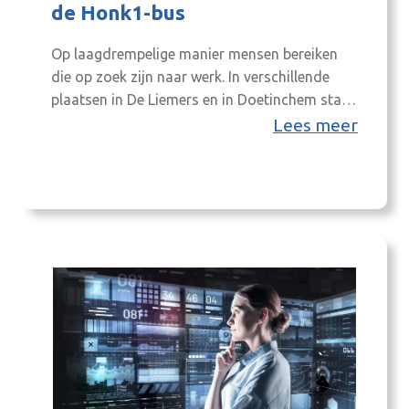
de Honk1-bus
Op laagdrempelige manier mensen bereiken
die op zoek zijn naar werk. In verschillende
plaatsen in De Lie­mers en in Doetinchem staat
tussen begin april en eind mei de Honk1-bus.
Lees meer
Het is een actie van onder andere Honk1, De
Liemerse Ambassade en werkge­vers uit de
regio. Het doel: op een laagdrempelige manier
mensen be­reiken die op…