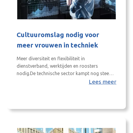
Cultuuromslag nodig voor
meer vrouwen in techniek
Meer diversiteit en flexibiliteit in
dienstverband, werktijden en roosters
nodig.De technische sector kampt nog steeds
met een ondervertegenwoordiging van
Lees meer
vrouwen. Bedrijven zullen een
cultuurverandering moeten ondergaan om
hier verandering in te brengen. Dit blijkt uit de
zevende editie van de TechBarometer van
technisch opleider ROVC onder HR-beslissers,
technici en zij-instromers. Willen we een
bredere groep enthousiast…