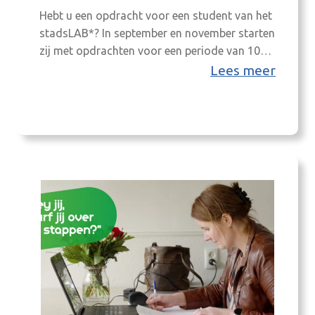
Hebt u een opdracht voor een student van het
stadsLAB*? In september en november starten
zij met opdrachten voor een periode van 10
weken en in februari werken zij een semester
Lees meer
lang (tot eind juni) aan hun opdracht. *Het
stadsLAB is een creatieve broedplaats met
studenten van vier verschillende opleidingen:
Bestuurskunde/ Overheidsmanagement,
Stedenbouwkundig Ontwerpen, Ruimtelijke…