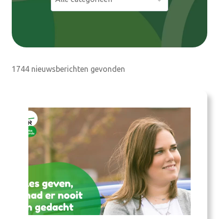
e
n
1744 nieuwsberichten gevonden