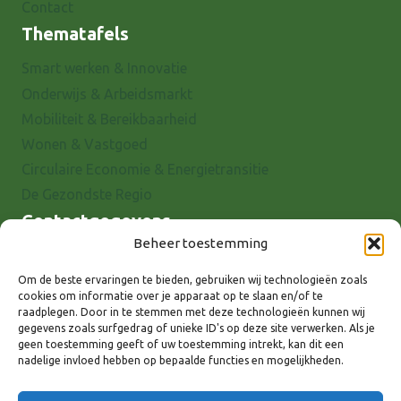
Contact
Thematafels
Smart werken & Innovatie
Onderwijs & Arbeidsmarkt
Mobiliteit & Bereikbaarheid
Wonen & Vastgoed
Circulaire Economie & Energietransitie
De Gezondste Regio
Contactgegevens
Beheer toestemming
Raadhuisstraat 25
7001 EX Doetinchem
Om de beste ervaringen te bieden, gebruiken wij technologieën zoals
cookies om informatie over je apparaat op te slaan en/of te
E-mail: info@8rhk.nl
raadplegen. Door in te stemmen met deze technologieën kunnen wij
Telefoonnummers
gegevens zoals surfgedrag of unieke ID's op deze site verwerken. Als je
geen toestemming geeft of uw toestemming intrekt, kan dit een
Privacyverklaring
nadelige invloed hebben op bepaalde functies en mogelijkheden.
Cookieverklaring