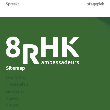
Spreekt
stageplek
Sitemap
Over 8RHK
Thematafels
Innovaties
Agenda
Nieuws