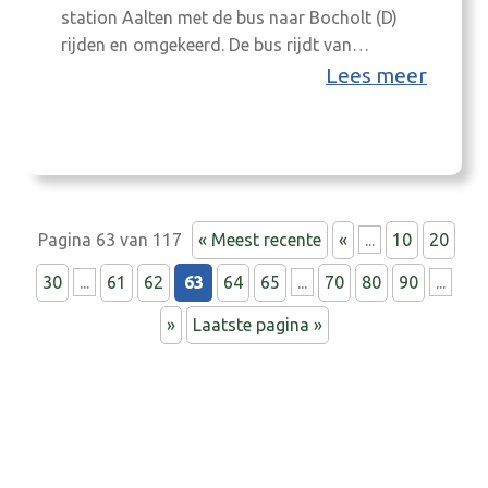
station Aalten met de bus naar Bocholt (D)
rijden en omgekeerd. De bus rijdt van
maandag tot en met zaterdag één keer per
Lees meer
uur. Feestelijke 1e rit De eerste passagiers van
de op 20 augustus officieel geopende buslijn
waren bestuurders van beide buurlanden.
Martin Veldhuizen, wethouder Mobiliteit
gemeente…
Pagina 63 van 117
« Meest recente
«
...
10
20
30
...
61
62
63
64
65
...
70
80
90
...
»
Laatste pagina »