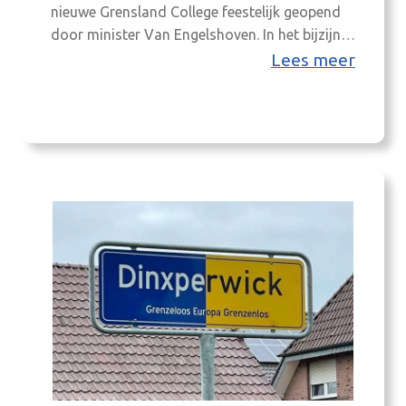
nieuwe Grensland College feestelijk geopend
door minister Van Engelshoven. In het bijzijn
van bijna tachtig Nederlandse en Duitse
Lees meer
genodigden uit overheid, onderwijs en
bedrijfsleven gaf de minister van Onderwijs,
Cultuur en Wetenschap het startschot voor dit
unieke grensoverschrijdende
onderwijsplatform voor praktijkgericht hbo-
onderwijs. Van Engelshoven: “Met het
Grensland College…