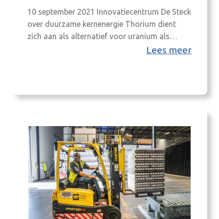
10 september 2021 Innovatiecentrum De Steck
over duurzame kernenergie Thorium dient
zich aan als alternatief voor uranium als
brandstof in kerncentrales. Het is veiliger,
Lees meer
zorgt voor minder radioactief afval en van
CO2-uitstoot is net als bij uranium geen
sprake. Nederland loopt voorop met het
onderzoek. Gaat het element in de nabije
toekomst een rol spelen in…