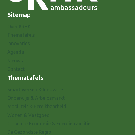
Sitemap
Over 8RHK
Thematafels
Innovaties
Agenda
Nieuws
Contact
Thematafels
Smart werken & Innovatie
Onderwijs & Arbeidsmarkt
Mobiliteit & Bereikbaarheid
Wonen & Vastgoed
Circulaire Economie & Energietransitie
De Gezondste Regio