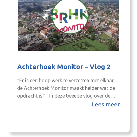
Achterhoek Monitor – Vlog 2
“Er is een hoop werk te verzetten met elkaar,
de Achterhoek Monitor maakt helder wat de
opdracht is.” In deze tweede vlog over de
Achterhoek Monitor neemt Frans Miggelbrink
Lees meer
je mee in Achterhoekse arbeidsmarkt samen
met Roy van Aalst, verbindingscoach Service
Punt Techniek en actief bij het loopbaanplein
van het Graafschap College. Roy bemiddelt