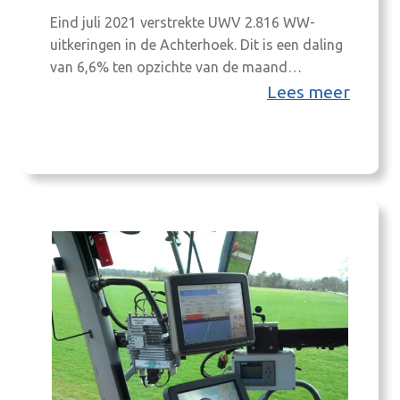
Eind juli 2021 verstrekte UWV 2.816 WW-
uitkeringen in de Achterhoek. Dit is een daling
van 6,6% ten opzichte van de maand
daarvoor (-200 uitkeringen). Landelijk daalde
Lees meer
de WW met 5,9% net iets minder sterk. Ook
ten opzichte van een jaar geleden is het aantal
WW-uitkeringen lager. De regionale daling is
31,8%, oftewel 1.313 uitkeringen. Deze…