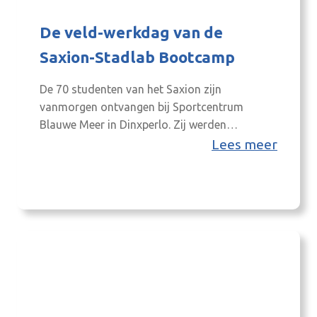
De veld-werkdag van de
Saxion-Stadlab Bootcamp
De 70 studenten van het Saxion zijn
vanmorgen ontvangen bij Sportcentrum
Blauwe Meer in Dinxperlo. Zij werden
ontvangen en toegesproken door wethouder
Lees meer
Joop Wikkerink (gemeente Aalten) en
thematafel regisseur Onderwijs &
Arbeidsmarkt Caroline Termaat
(8RHK). Bepakt met de bootcamp opdrachten
vanuit Saxion en een lunchpakket zijn de
studenten nu onderweg langs de Nederlands –
Duitse grens. De…