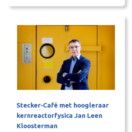
sprake. Nederland loopt voorop met het
onderzoek. Gaat het element in de nabije
toekomst een rol spelen in…
Stecker-Café met hoogleraar
kernreactorfysica Jan Leen
Kloosterman