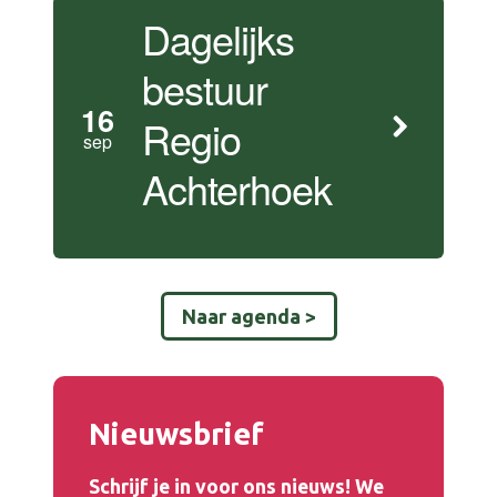
Dagelijks
bestuur
16
Regio
sep
Achterhoek
Naar agenda >
Nieuwsbrief
Schrijf je in voor ons nieuws! We