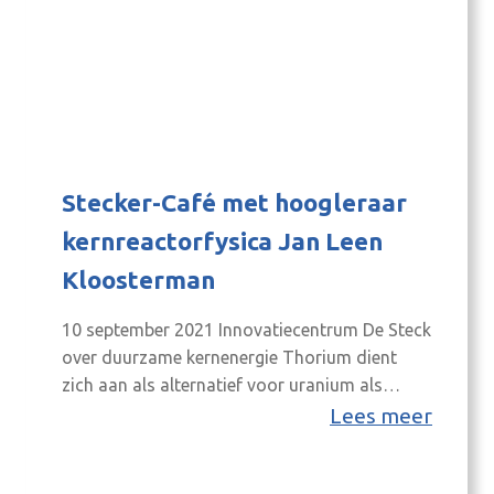
Stecker-Café met hoogleraar
kernreactorfysica Jan Leen
Kloosterman
10 september 2021 Innovatiecentrum De Steck
over duurzame kernenergie Thorium dient
zich aan als alternatief voor uranium als
brandstof in kerncentrales. Het is veiliger,
Lees meer
zorgt voor minder radioactief afval en van
CO2-uitstoot is net als bij uranium geen