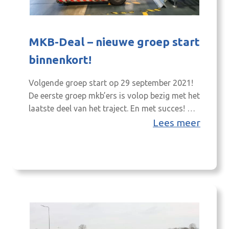
MKB-Deal – nieuwe groep start
binnenkort!
Volgende groep start op 29 september 2021!
De eerste groep mkb’ers is volop bezig met het
laatste deel van het traject. En met succes! We
zijn blij al een flinke groep ‘nieuwe’
Lees meer
ondernemers te mogen verwelkomen in de
volgende groep. Stuk voor stuk Achterhoekse
ondernemers die graag een volgende stap
willen maken en het fijn…