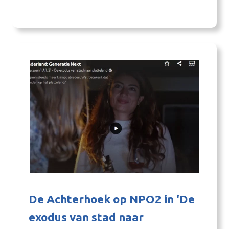
donderdagavond bekend tijdens de officiële
prijsuitreiking, die rechtstreeks werd
uitgezonden vanuit Finse stad Lahti, de
huidige groene hoofdstad van Europa. Zes
finalisten Winterswijk was een van de zes
kanshebbers voor…
De Achterhoek op NPO2 in ‘De
exodus van stad naar