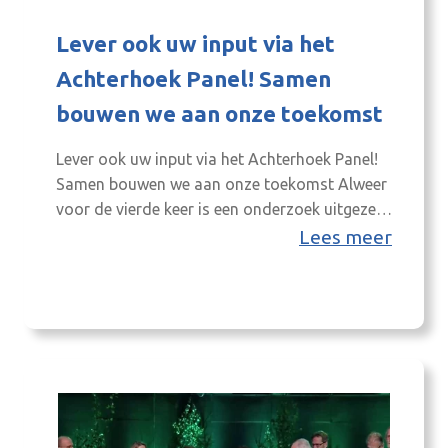
Lever ook uw input via het
Achterhoek Panel! Samen
bouwen we aan onze toekomst
Lever ook uw input via het Achterhoek Panel!
Samen bouwen we aan onze toekomst Alweer
voor de vierde keer is een onderzoek uitgezet
bij het inwonerpanel Achterhoek Spreekt. Er
Lees meer
wordt dit keer gepeild hoe Achterhoekers zich
voelen en hoe bewogen of gesport wordt. Het
onderzoek is opgesteld vanuit de thematafel
Gezondste Regio in samenwerking met…