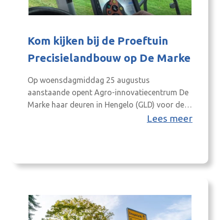
Kom kijken bij de Proeftuin
Precisielandbouw op De Marke
Op woensdagmiddag 25 augustus
aanstaande opent Agro-innovatiecentrum De
Marke haar deuren in Hengelo (GLD) voor de
open dag in het kader van de Nationale
Lees meer
Proeftuin Precisielandbouw (NPPL). Op deze
open dag ziet u allerlei
precisielandbouwtechnieken, zoals RTK-GPS
en NIR-analyses en robotica. De Marke is, net
als zo’n 20 andere boeren in Nederland, al
enkele jaren…