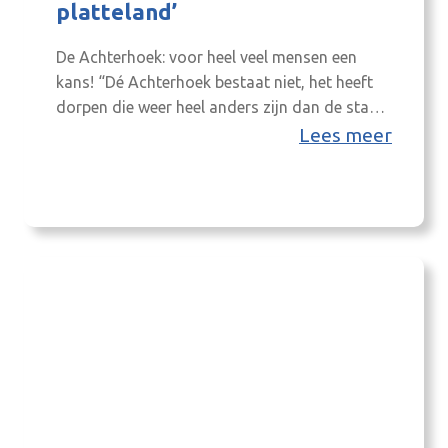
platteland’
De Achterhoek: voor heel veel mensen een
kans! “Dé Achterhoek bestaat niet, het heeft
dorpen die weer heel anders zijn dan de stad.
En de stad is geen Utrecht of Amsterdam. Het
Lees meer
is niet voor iedereen, maar het geeft heel veel
mensen een kans.” Dat waren de mooie
woorden van Ingrid Lambregts, wethouder
wonen gemeente…