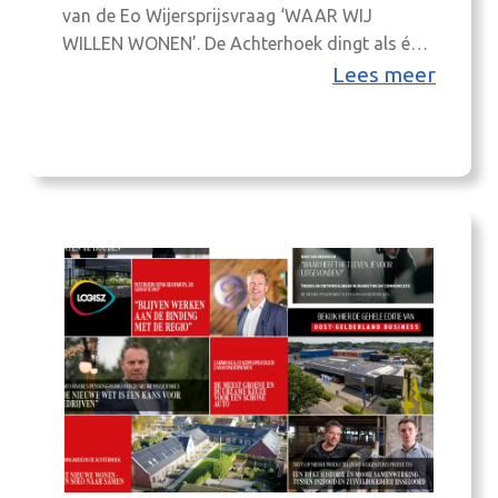
van de Eo Wijersprijsvraag ‘WAAR WIJ
WILLEN WONEN’. De Achterhoek dingt als één
van de vier regio’s mee in de prestigieuze Eo
Lees meer
Wijers prijsvraag onder
landschapsarchitecten. Met alle opgaven die
er zijn, hoe houden we het hier mooi, hoe ziet
ons verhaal eruit? Drie geselecteerde teams
buigen zich…