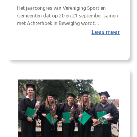
Het jaarcongres van Vereniging Sport en
Gemeenten dat op 20 en 21 september samen
met Achterhoek in Beweging wordt
georganiseerd, vindt plaats in Groenlo en
Lees meer
Doetinchem. Achterhoek in Beweging is een
initiatief van de 8 Achterhoekse gemeenten
Aalten, Berkelland, Bronckhorst, Doetinchem,
Montferland, Oost Gelre, Oude IJsselstreek en
Winterswijk. Guus Hiddink speciale
gastTijdens het jaarcongres zien…