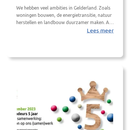
We hebben veel ambities in Gelderland. Zoals
woningen bouwen, de energietransitie, natuur
herstellen en landbouw duurzamer maken. Als
we dat allemaal doen, moet onze provincie
Lees meer
bijna twee keer zo groot zijn. We moeten dus
kiezen en slim combineren. Dat doen we
samen met anderen. Gelderse aanpak: samen
en in samenhang In Gelderland bepalen we
samen…