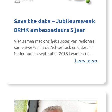
Save the date – Jubileumweek
8RHK ambassadeurs 5 jaar
Vier samen met ons het succes van regionaal
samenwerken, in de Achterhoek én elders in
Nederland! In september 2018 kwamen de
Achterhoek Raad, de Achterhoek Board en de
Lees meer
Thematafels voor het eerst bijeen als start
van onze splinternieuw ingerichte drie-O
samenwerking, waarvoor 10 jaar eerder het
eerste zaadje is geplant: Ondernemers,
(maatschappelijke) Organisaties en
Overheden…