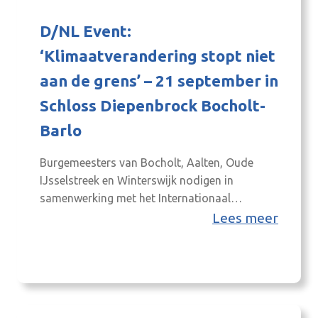
D/NL Event:
‘Klimaatverandering stopt niet
aan de grens’ – 21 september in
Schloss Diepenbrock Bocholt-
Barlo
Burgemeesters van Bocholt, Aalten, Oude
IJsselstreek en Winterswijk nodigen in
samenwerking met het Internationaal
Netwerkbureau ondernemers en organisaties
Lees meer
rondom de grensstreek van harte uit voor een
inspirerend business-event op 21 september
(vanaf 17:30u):Wij hebben een afwisselend
programma voor u samengesteld, dat zal
worden gepresenteerd doorMonique van