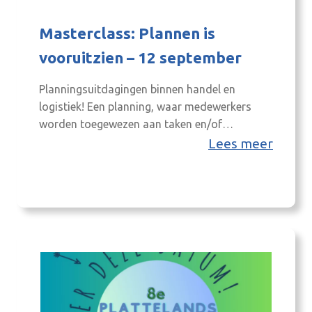
Masterclass: Plannen is
vooruitzien – 12 september
Planningsuitdagingen binnen handel en
logistiek! Een planning, waar medewerkers
worden toegewezen aan taken en/of
hulpmiddelen, is een cruciaal onderdeel van
Lees meer
uw bedrijfsvoering. Onderbezetting is net zo
kostbaar als overbezetting. Vreemd genoeg
bestaan beide fenomenen vaak naast elkaar
en tegelijkertijd. De optimale planning maken
is een gigantische uitdaging. Hoe zorg je
ervoor dat alles op tijd af…