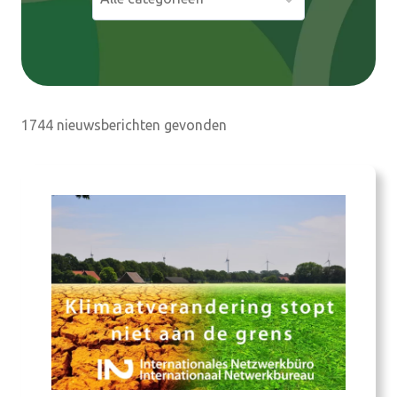
e
n
1744 nieuwsberichten gevonden