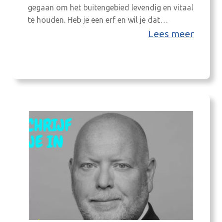
gegaan om het buitengebied levendig en vitaal
te houden. Heb je een erf en wil je dat
verkopen of splitsen, of ben je juist op zoek
Lees meer
naar een plekje buitenaf dan ben je bij Wim
Kosters (projectleider Buitengebied zoekt
bewoners) aan het juist adres. Via het
project…