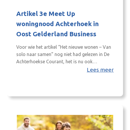
Artikel 3e Meet Up
woningnood Achterhoek in
Oost Gelderland Business
Voor wie het artikel “Het nieuwe wonen – Van
solo naar samen” nog niet had gelezen in De
Achterhoekse Courant, het is nu ook
beschikbaar via de digitale editie van oost
Lees meer
Gelderland Business. Het artikel geeft inzicht
in de trend naar meer ‘samen’ en meer ‘met de
natuur/duurzaam’ wonen. “Het nieuwe wonen
– Van solo…