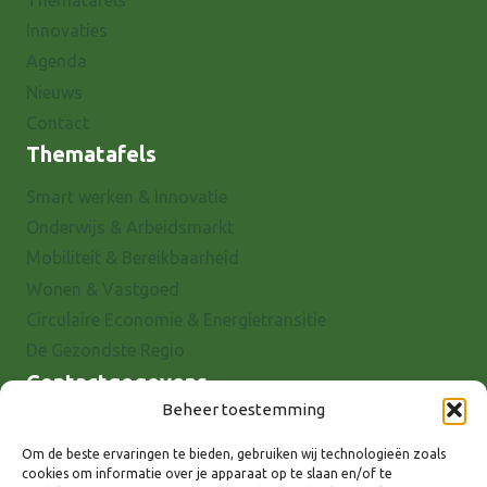
Thematafels
Innovaties
Agenda
Nieuws
Contact
Thematafels
Smart werken & Innovatie
Onderwijs & Arbeidsmarkt
Mobiliteit & Bereikbaarheid
Wonen & Vastgoed
Circulaire Economie & Energietransitie
De Gezondste Regio
Contactgegevens
Beheer toestemming
Raadhuisstraat 25
7001 EX Doetinchem
Om de beste ervaringen te bieden, gebruiken wij technologieën zoals
cookies om informatie over je apparaat op te slaan en/of te
E-mail: info@8rhk.nl