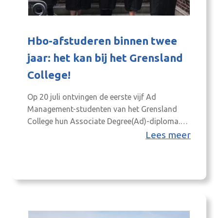
Hbo-afstuderen binnen twee
jaar: het kan bij het Grensland
College!
Op 20 juli ontvingen de eerste vijf Ad
Management-studenten van het Grensland
College hun Associate Degree(Ad)-diploma.
Een echte mijlpaal voor het Ad-platform van
Lees meer
de Achterhoek, dat in september 2021 is
opgezet. “Studeren hier is zo leuk en
kleinschalig, er heerst een perfect leerklimaat”,
vertelt student Angeline trots. Angeline heeft
zich tijdens haar opleiding verder
ontwikkeld…