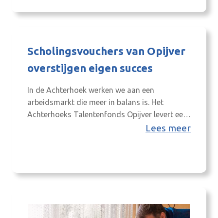
leggen aan de zeven gemeenteraden die de
Achterhoek telt. Norbert Berns is gestart als
projectleider huisvesting arbeidsmigranten…
Scholingsvouchers van Opijver
overstijgen eigen succes
In de Achterhoek werken we aan een
arbeidsmarkt die meer in balans is. Het
Achterhoeks Talentenfonds Opijver levert een
belangrijke bijdrage daaraan én draagt bij aan
Lees meer
de totstandkoming en ontwikkeling van een
leercultuur bij inwoners en werkgevers. Dat
blijkt uit de pot met uit te geven
scholingsvouchers die al halverwege dit jaar
op is. Bij…