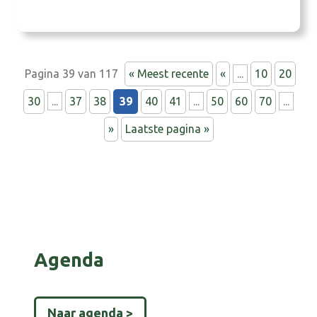
zoals het Integraal Zorgakkoord (IZA),
Gezond en Actief Leven Akkoord (GALA) en
het programma Wonen, Ondersteuning en
Zorg voor Ouderen (WOZO) geven de
Pagina 39 van 117
« Meest recente
«
...
10
20
richting…
30
...
37
38
39
40
41
...
50
60
70
...
»
Laatste pagina »
Agenda
Naar agenda >