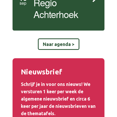
Regio
sep
Achterhoek
Naar agenda >
Nieuwsbrief
Schrijf je in voor ons nieuws! We
versturen 1 keer per week de
algemene nieuwsbrief en circa 6
keer per jaar de
nieuwsbrieven
van
de
thematafels
.